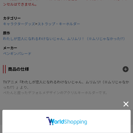
ンセルはできません。
カテゴリー
キャラクターグッズ
>
ストラップ・キーホルダー
原作
わたしが恋人になれるわけないじゃん、ムリムリ！（※ムリじゃなかった!?）
メーカー
ペンギンパレード
商品の仕様
TVアニメ『わたしが恋人になれるわけないじゃん、ムリムリ!（※ムリじゃなか
った!?）』より、
ぺたんと座ったデフォルメデザインのアクリルキーホルダーです。
■素材：アクリル
■本体サイズ：約90mm
©みかみてれん・竹嶋えく／集英社・わたなれ製作委員会
" わたしが恋人になれるわけないじゃん、ムリムリ！（※ムリじゃ
なか... "の他の商品