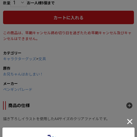
数量
お一人様5個まで
カートに入れる
この商品は、早期キャンセル締め切り日を過ぎたため早期キャンセル及びキャ
ンセルはできません。
カテゴリー
キャラクターグッズ
>
文具
原作
お兄ちゃんはおしまい！
メーカー
ペンギンパレード
商品の仕様
描き下ろしイラストを使用したA4サイズのクリアファイルです。
■サイズ：A4
■素材：ポリプロピレン