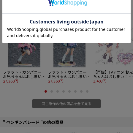
©ねことうふ・一迅社／「おにまい」製作委員会
" お兄ちゃんはおしまい！ "の他の商品
ファット・カンパニー
ファット・カンパニー
【再販】TVアニメ お兄
お兄ちゃんはおしまい！
お兄ちゃんはおしまい！
ちゃんはおしまい！ 描
1/6 緒山まひろ 平成ギャ
27,360円
1/6 緒山みはり 平成ギャ
27,360円
き下ろしBIGアクリル
1,403円
ルVer.
ルVer.
タンド 1緒山まひろ
同じ原作の他の商品を全て見る
" ペンギンパレード "の他の商品