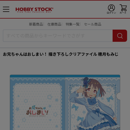
メ
ログイン
カート
ニ
ュ
新着商品
在庫商品
特集一覧
セール商品
ー
開
お兄ちゃんはおしまい！ 描き下ろしクリアファイル 穂月もみじ