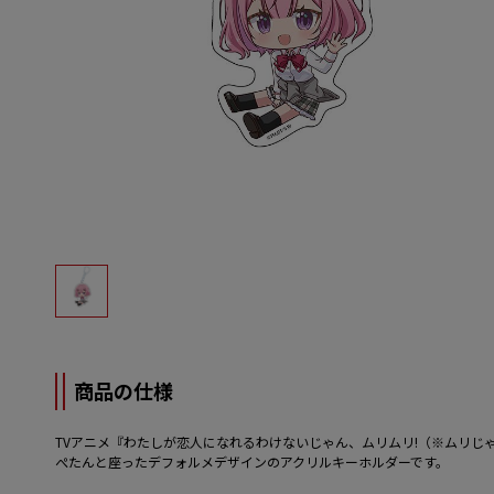
商品の仕様
TVアニメ『わたしが恋人になれるわけないじゃん、ムリムリ!（※ムリじゃ
ぺたんと座ったデフォルメデザインのアクリルキーホルダーです。