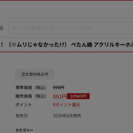
品
（※ムリじゃなかった!?） ぺたん娘 アクリルキーホル
注文受付休止中
標準価格（税込）
990円
891円
販売価格（税込）
10%OFF
ポイント
8ポイント還元
発売日
2026年6月発売
カテゴリー