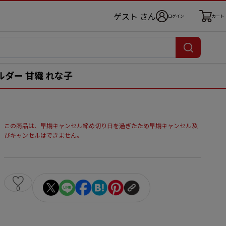
ゲスト さん
ログイン
カート
ダー 甘織 れな子
この商品は、早期キャンセル締め切り日を過ぎたため早期キャンセル及
びキャンセルはできません。
0