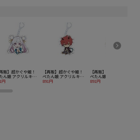
再販】超かぐや姫！
【再販】超かぐや姫！
【再販】超かぐや姫！
たん娘 アクリルキー
ぺたん娘 アクリルキー
ぺたん娘 アクリルキー
ルダー 月見ヤチヨ バ
91円
ホルダー 帝アキラ
891円
ホルダー 駒沢雷
891円
ル衣装