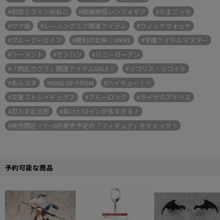
#初音ミク×ンめねこ
#戦姫絶唱シンフォギア
#たまごっち
#ウマ娘
#レーシングミク関連アイテム
#ウィッチウォッチ
#ブルーアーカイブ
#勝利の女神：NIKKE
#学園アイドルマスター
#リーメント
#モンハン
#バニーガーデン
#「閃乱カグラ」関連アイテムSALE！
#リコリス・リコイル
#あんスタ
#KING OF PRISM
#ハイキュー！！
#文豪ストレイドッグス
#ブルーロック
#ライザのアトリエ
#忍たま乱太郎
#負けヒロインが多すぎる！
#発売間近！7～8月発売予定の「フィギュア」をチェック！
予約可能な商品