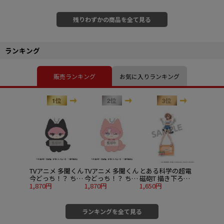
残りわずかの商品を全て見る
ランキング
販売ランキング
お気に入りランキング
TVアニメ 多聞くん
TVアニメ 多聞くん
とある科学の超電
今どっち！？ ちみ
今どっち！？ ちみ
磁砲T 描き下ろし
けもますこっと 2.
1,870円
けもますこっと 3.
1,870円
アクリルスタンド
1,650円
福原多聞A
福原多聞B
御坂美琴 バカンス
ver.（イベント特
典対象商品）
ランキングを全て見る