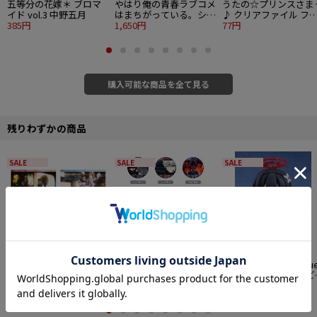
五等分の花嫁＊ ブロマ
やはり俺の青春ラブコメ
うたの☆プリンスさま
イド vol.3 中野五月
はまちがっている。シリ
♪ クリアファイル フ
385円
ーズ アクリルフィギュ
1,650円
トプロップスVer. 来栖
77円
ア 由比ヶ浜結衣 水着B
続ver.
購入可能な商品を全て見る
残りわずかの商品
SALE
SALE
SALE
夜のクラゲは泳げない
東京喰種トーキョーグー
ブルーアーカイブ -Blu
ポストカードセット
ル ラメ缶バッジ 場面写
Archive- ねんどろいど
176円
Ver. 8個入り1BOX
3,080円
奥空アヤネ
5,110円