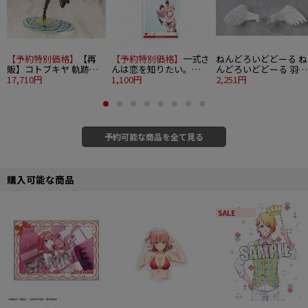
【予約特別価格】
【再
【予約特別価格】
一式さ
ねんどろいどどーる ね
販】コトブキヤ 軌跡シ
んは恋を知りたい。
んどろいどどーる 羽パ
リーズ 1/8 フィー・クラ
17,710円
SNS風アクリルキーホル
1,100円
ーツセット
2,251円
ウゼル
ダー 一式リンナミルフ
ォード チャイナバニー
ver.
予約可能な商品を全て見る
購入可能な商品
SALE