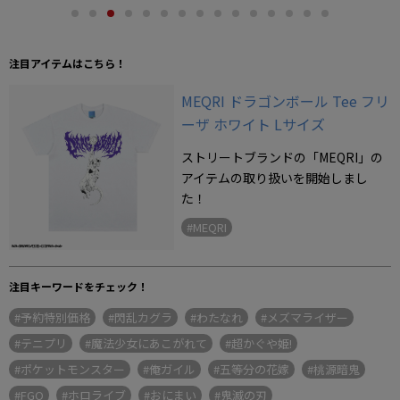
注目アイテムはこちら！
MEQRI ドラゴンボール Tee フリ
ーザ ホワイト Lサイズ
ストリートブランドの「MEQRI」の
アイテムの取り扱いを開始しまし
た！
#MEQRI
注目キーワードをチェック！
#予約特別価格
#閃乱カグラ
#わたなれ
#メズマライザー
#テニプリ
#魔法少女にあこがれて
#超かぐや姫!
#ポケットモンスター
#俺ガイル
#五等分の花嫁
#桃源暗鬼
#FGO
#ホロライブ
#おにまい
#鬼滅の刃