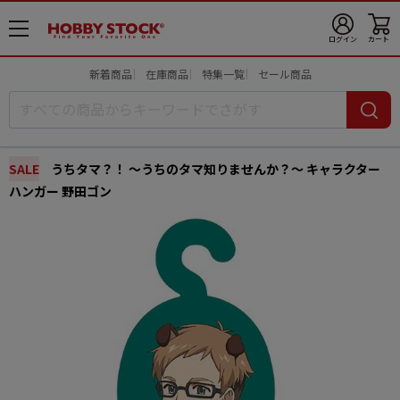
メ
ログイン
カート
ニ
ュ
新着商品
在庫商品
特集一覧
セール商品
ー
開
SALE
うちタマ？！ ～うちのタマ知りませんか？～ キャラクター
ハンガー 野田ゴン