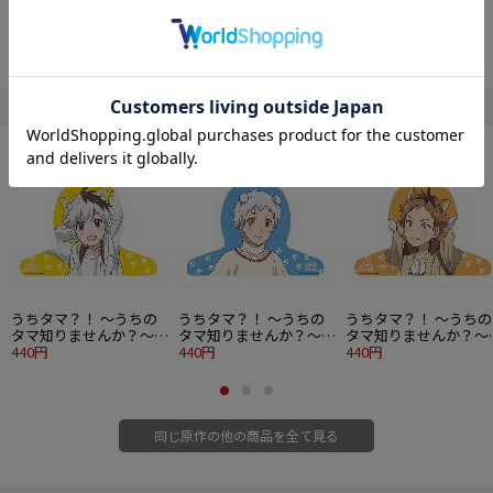
■サイズ：420mm×440mm
■素材：合紙素材
©ソニー・クリエイティブプロダクツ／「うちタマ?!」製作委員会 ?Sony
Creative Products Inc.
" うちタマ？！～うちのタマ知りませんか？～ "の他の商品
SALE
SALE
SALE
うちタマ？！ ～うちの
うちタマ？！ ～うちの
うちタマ？！ ～うちの
タマ知りませんか？～
タマ知りませんか？～
タマ知りませんか？～
キャラクターハンガー
440円
キャラクターハンガー
440円
キャラクターハンガー
440円
岡本タマ
山田ポチ
木曽トラ
同じ原作の他の商品を全て見る