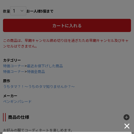
数量
お一人様5個まで
カートに入れる
この商品は、早期キャンセル締め切り日を過ぎたため早期キャンセル及びキャ
ンセルはできません。
カテゴリー
特価コーナー
>
最近お値下げした商品
特価コーナー
>
特価全商品
原作
うちタマ？！～うちのタマ知りませんか？～
メーカー
ペンギンパレード
商品の仕様
お好みの服でコーディネートを楽しめます。