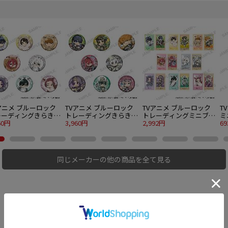
アニメ ブルーロック
TVアニメ ブルーロック
TVアニメ ブルーロック
T
レーディングきらきら
トレーディングきらきら
トレーディングミニブロ
ミ
ッジ 着ぐるみ猫
60円
缶バッジ ロープレ Ver. 8
3,960円
マイド Vol.2 8個入り
2,992円
ホ
6
. 8個入り1BOX
個入り1BOX
1BOX
Ve
同じメーカーの他の商品を全て見る