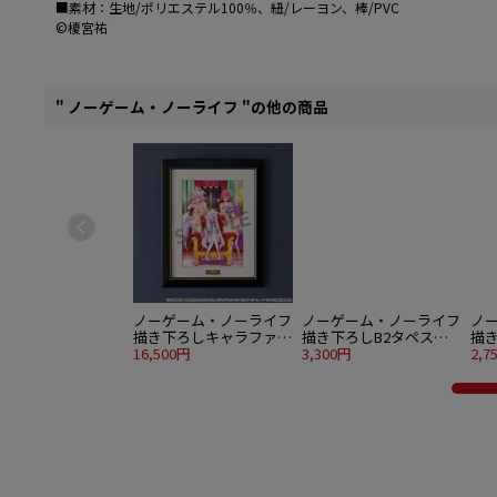
■素材：生地/ポリエステル100％、紐/レーヨン、棒/PVC
©榎宮祐
" ノーゲーム・ノーライフ "の他の商品
ノーゲーム・ノーライフ
ノーゲーム・ノーライフ
ノ
描き下ろしキャラファイ
描き下ろしB2タペスト
描
ングラフ ナイトウェア
16,500円
リー ナイトウェア ver.
3,300円
トリ
2,7
ver.
ver.