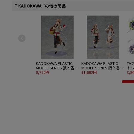
" KADOKAWA "の他の商品
KADOKAWA PLASTIC
KADOKAWA PLASTIC
TV
MODEL SERIES 狼と香辛
MODEL SERIES 狼と香辛
ト
料 MERCHANT MEETS
8,712円
料 MERCHANT MEETS
11,682円
缶バ
3,9
THE WISE WOLF ホロ
THE WISE WOLF ホロ DX
Ver
ver.