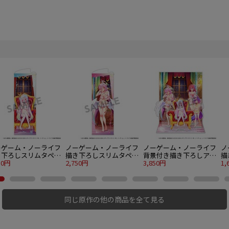
ーゲーム・ノーライフ
ノーゲーム・ノーライフ
ノーゲーム・ノーライフ
ノ
き下ろしスリムタペス
描き下ろしスリムタペス
背景付き描き下ろしアク
描
ー 白 ナイトウェア
50円
トリー ジブリール ナイ
2,750円
リルスタンド ナイトウ
3,850円
ン
1,
トウェア ver.
ェア ver.
ー
同じ原作の他の商品を全て見る