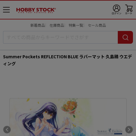
メ
ログイン
カート
ニ
ュ
新着商品
在庫商品
特集一覧
セール商品
ー
開
Summer Pockets REFLECTION BLUE ラバーマット 久島鴎 ウエデ
ィング