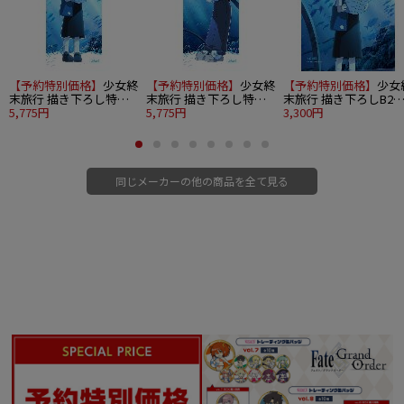
【予約特別価格】
少女終
【予約特別価格】
少女終
【予約特別価格】
少女
末旅行 描き下ろし特大
末旅行 描き下ろし特大
末旅行 描き下ろしB2
タペストリー（チト/水
5,775円
タペストリー（ユーリ/
5,775円
ペストリー（チト/水
3,300円
族館）
水族館）
館）Wスエード
同じメーカーの他の商品を全て見る