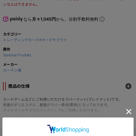
ンセルはできません。
なら
月々1,045円
から。分割手数料無料
カテゴリー
トレーディングカード
>
カードサプライ
原作
Summer Pockets
メーカー
カーテン魂
商品の仕様
カードゲームなどにご利用いただけるラバーマット(プレイマット)です。
表面がポリエステル、裏面がラバー素材(黒色)となっております。
デスクマットやマウスパッドとしてもご利用いただけます。
■サイズ横約60cm×縦約35cm 厚さ2mm
■素材ポリエステル,ラバー
© VISUAL ARTS/Key
" Summer Pockets "の他の商品