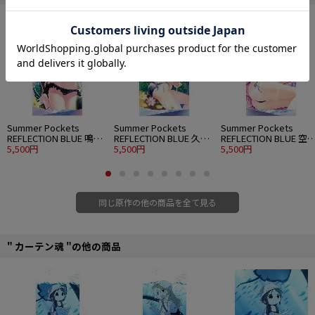
Summer Pockets
Summer Pockets
Summer Pockets
REFLECTION BLUE 鳴瀬
REFLECTION BLUE 久島
REFLECTION BLUE 空
しろは 120cmビッグタ
5,500円
鴎 120cmビッグタオル
5,500円
蒼 120cmビッグタオル
5,500円
オル 水着Ver.
水着Ver.
水着Ver.
同じ原作の他の商品を全て見る
" カーテン魂 "の他の商品