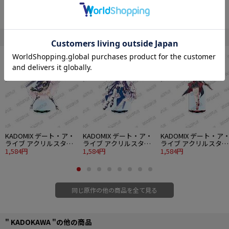
場！
■サイズ：直径約76mm
■素材：紙・PET・スチール
" デート・ア・ライブ "の他の商品
©橘公司・つなこ
KADOMIX デート・ア・
KADOMIX デート・ア・
KADOMIX デート・ア
ライブ アクリルスタン
ライブ アクリルスタン
ライブ アクリルスタン
ド 夜刀神十香 みやま零
1,584円
ド 夜刀神十香 るろお
1,584円
ド 時崎狂三 むにんし
1,584円
Ver.
Ver.
Ver.
同じ原作の他の商品を全て見る
" KADOKAWA "の他の商品