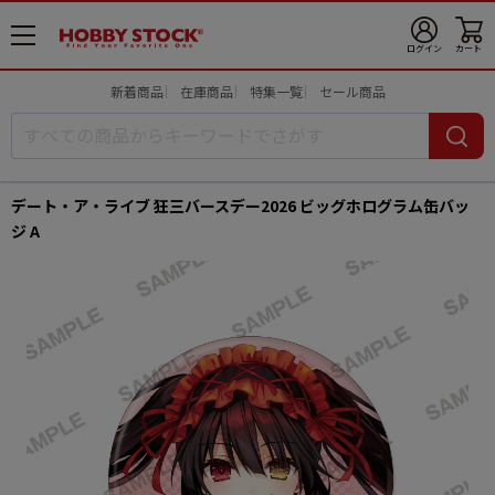
メ
ログイン
カート
ニ
ュ
新着商品
在庫商品
特集一覧
セール商品
ー
開
デート・ア・ライブ 狂三バースデー2026 ビッグホログラム缶バッ
ジ A