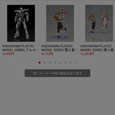
KADOKAWA PLASTIC
KADOKAWA PLASTIC
KADOKAWA PLASTIC
MODEL SERIES フルメタ
MODEL SERIES 狼と香辛
MODEL SERIES 狼と香
ル・パニック！ 1/48
9,405円
料 MERCHANT MEETS
8,712円
料 MERCHANT MEETS
11,682円
ARX-7 アーバレスト
THE WISE WOLF ホロ
THE WISE WOLF ホロ D
ver.
同じメーカーの他の商品を全て見る