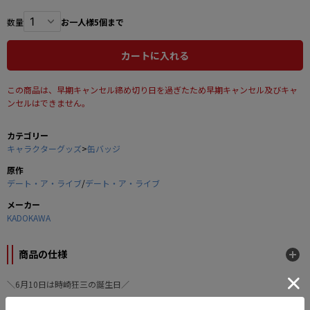
数量
お一人様5個まで
カートに入れる
この商品は、早期キャンセル締め切り日を過ぎたため早期キャンセル及びキャ
ンセルはできません。
カテゴリー
キャラクターグッズ
>
缶バッジ
原作
デート・ア・ライブ
/
デート・ア・ライブ
メーカー
KADOKAWA
商品の仕様
＼6月10日は時崎狂三の誕生日／
『デート・ア・ライブ』より原作イラストを使用したホログラム缶バッジが登