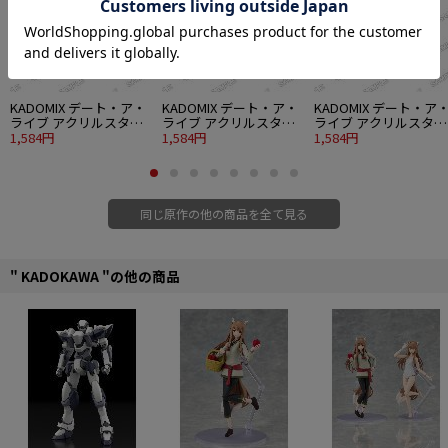
KADOMIX デート・ア・
KADOMIX デート・ア・
KADOMIX デート・ア
ライブ アクリルスタン
ライブ アクリルスタン
ライブ アクリルスタン
ド 夜刀神十香 みやま零
1,584円
ド 夜刀神十香 るろお
1,584円
ド 時崎狂三 むにんし
1,584円
Ver.
Ver.
Ver.
同じ原作の他の商品を全て見る
" KADOKAWA "の他の商品