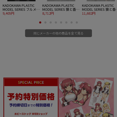
KADOKAWA PLASTIC
KADOKAWA PLASTIC
KADOKAWA PLASTIC
MODEL SERIES フルメタ
MODEL SERIES 狼と香辛
MODEL SERIES 狼と香
ル・パニック！ 1/48
9,405円
料 MERCHANT MEETS
8,712円
料 MERCHANT MEETS
11,682円
ARX-7 アーバレスト
THE WISE WOLF ホロ
THE WISE WOLF ホロ D
ver.
同じメーカーの他の商品を全て見る