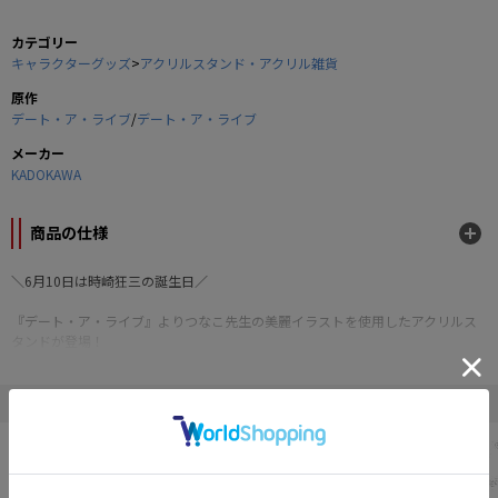
カテゴリー
キャラクターグッズ
>
アクリルスタンド・アクリル雑貨
原作
デート・ア・ライブ
/
デート・ア・ライブ
メーカー
KADOKAWA
商品の仕様
＼6月10日は時崎狂三の誕生日／
『デート・ア・ライブ』よりつなこ先生の美麗イラストを使用したアクリルス
タンドが登場！
■サイズ：本体/約H120×W80mm、台座/約H30×W80mm
■素材：アクリル樹脂
" デート・ア・ライブ "の他の商品
©KADOKAWAファンタジア文庫
©2020 EXNOA LLC イラスト：つなこ