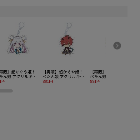
再販】超かぐや姫！
【再販】超かぐや姫！
【再販】超かぐや姫！
たん娘 アクリルキー
ぺたん娘 アクリルキー
ぺたん娘 アクリルキー
ルダー 月見ヤチヨ バ
91円
ホルダー 帝アキラ
891円
ホルダー 駒沢雷
891円
ル衣装