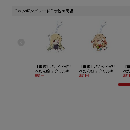
" ペンギンパレード "の他の商品
【再販】超かぐや姫！
【再販】超かぐや姫！
【
ぺたん娘 アクリルキー
ぺたん娘 アクリルキー
ぺ
ホルダー かぐや 現実
891円
ホルダー かぐや VR
891円
ホル
89