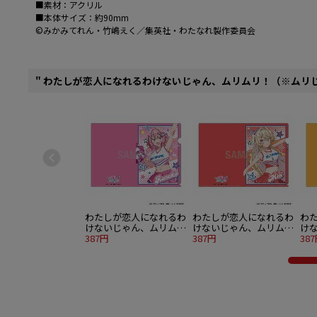
■素材：アクリル
■本体サイズ：約90mm
©みかみてれん・竹嶋えく／集英社・わたなれ製作委員会
" わたしが恋人になれるわけないじゃん、ムリムリ！（※ムリじゃ
わたしが恋人になれるわ
わたしが恋人になれるわ
わ
けないじゃん、ムリム
けないじゃん、ムリム
け
リ!（※ムリじゃなかっ
387円
リ!（※ムリじゃなかっ
387円
リ
38
た!?） クリアファイル
た!?） クリアファイル
た!
甘織れな子 チアリーダ
王塚真唯 チアリーダー
瀬
ーver
ver
ーv