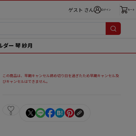
ゲスト さん
ログイン
カート
ダー 琴 紗月
この商品は、早期キャンセル締め切り日を過ぎたため早期キャンセル及
びキャンセルはできません。
0