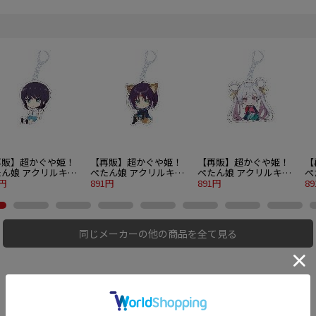
再販】超かぐや姫！
【再販】超かぐや姫！
【再販】超かぐや姫！
【
たん娘 アクリルキー
ぺたん娘 アクリルキー
ぺたん娘 アクリルキー
ぺ
ダー 酒寄彩葉 現実
1円
ホルダー 酒寄彩葉 VR
891円
ホルダー 月見ヤチヨ
891円
ホ
8
ト
同じメーカーの他の商品を全て見る