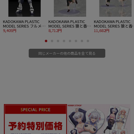
KADOKAWA PLASTIC
KADOKAWA PLASTIC
KADOKAWA PLASTIC
MODEL SERIES フルメタ
MODEL SERIES 狼と香辛
MODEL SERIES 狼と香
ル・パニック！ 1/48
9,405円
料 MERCHANT MEETS
8,712円
料 MERCHANT MEETS
11,682円
ARX-7 アーバレスト
THE WISE WOLF ホロ
THE WISE WOLF ホロ D
ver.
同じメーカーの他の商品を全て見る