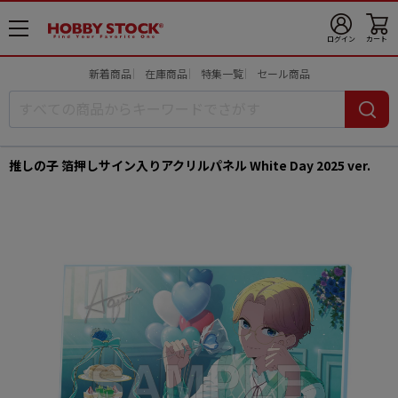
メ
ログイン
カート
ニ
ュ
新着商品
在庫商品
特集一覧
セール商品
ー
開
推しの子 箔押しサイン入りアクリルパネル White Day 2025 ver.