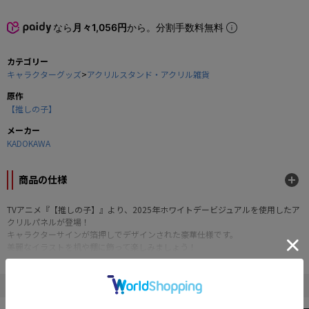
なら
月々1,056円
から。分割手数料無料
カテゴリー
キャラクターグッズ
>
アクリルスタンド・アクリル雑貨
原作
【推しの子】
メーカー
KADOKAWA
商品の仕様
TVアニメ『【推しの子】』より、2025年ホワイトデービジュアルを使用したア
クリルパネルが登場！
キャラクターサインが箔押しでデザインされた豪華仕様です。
美麗なイラストを机や棚に飾って楽しみましょう！
■サイズ：約H148×W210mm
■素材：アクリル樹脂、アルミ
" 【推しの子】 "の他の商品
©赤坂アカ×横槍メンゴ／集英社・【推しの子】製作委員会