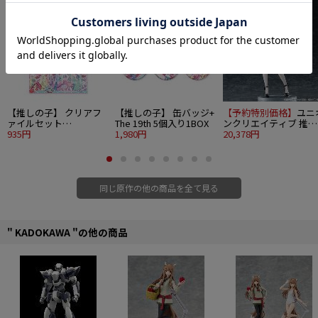
【推しの子】 クリアフ
【推しの子】 缶バッジ+
【予約特別価格】
ユニ
ァイルセット
The 19th 5個入り1BOX
ンクリエイティブ 推し
Valentine's Day & White
935円
1,980円
の子 1/6 ルビー 猫メイ
20,378円
Day 2026 ver.
ドver.
同じ原作の他の商品を全て見る
" KADOKAWA "の他の商品