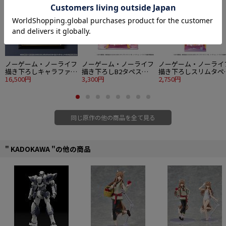
ノーゲーム・ノーライフ
ノーゲーム・ノーライフ
ノーゲーム・ノーライ
描き下ろしキャラファイ
描き下ろしB2タペスト
描き下ろしスリムタペ
ングラフ ナイトウェア
16,500円
リー ナイトウェア ver.
3,300円
トリー 白 ナイトウェ
2,750円
ver.
ver.
同じ原作の他の商品を全て見る
" KADOKAWA "の他の商品