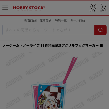
メ
ログイン
カート
ニ
ュ
新着商品
在庫商品
特集一覧
セール商品
ー
開
ノーゲーム・ノーライフ 13巻発売記念アクリルブックマーカー 白