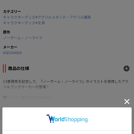
カテゴリー
キャラクターグッズ
>
アクリルスタンド・アクリル雑貨
キャラクターグッズ
>
文具
原作
ノーゲーム・ノーライフ
メーカー
KADOKAWA
商品の仕様
13巻発売を記念して、『ノーゲーム・ノーライフ』のイラストを使用したアク
リルブックマーカーが登場！
■サイズ：約65×120×1mm
■素材：アクリル樹脂、ポリエステル
©榎宮祐
" ノーゲーム・ノーライフ "の他の商品