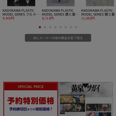
KADOKAWA PLASTIC
KADOKAWA PLASTIC
KADOKAWA PLASTIC
MODEL SERIES フルメタ
MODEL SERIES 狼と香辛
MODEL SERIES 狼と香
ル・パニック！ 1/48
9,405円
料 MERCHANT MEETS
8,712円
料 MERCHANT MEETS
11,682円
ARX-7 アーバレスト
THE WISE WOLF ホロ
THE WISE WOLF ホロ D
ver.
同じメーカーの他の商品を全て見る