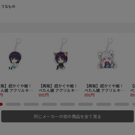
ようなもの
再販】超かぐや姫！
【再販】超かぐや姫！
【再販】超かぐや姫！
【
たん娘 アクリルキー
ぺたん娘 アクリルキー
ぺたん娘 アクリルキー
ぺ
ダー 酒寄彩葉 現実
1円
ホルダー 酒寄彩葉 VR
891円
ホルダー 月見ヤチヨ
891円
ホ
8
ト
同じメーカーの他の商品を全て見る