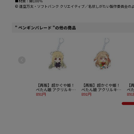
■材質：綿100％
© 逢空万太・ソフトバンク クリエイティブ／名状しがたい製作委員会の
" ペンギンパレード "の他の商品
【再販】超かぐや姫！
【再販】超かぐや姫！
【
ぺたん娘 アクリルキー
ぺたん娘 アクリルキー
ぺ
ホルダー かぐや 現実
891円
ホルダー かぐや VR
891円
ホル
89