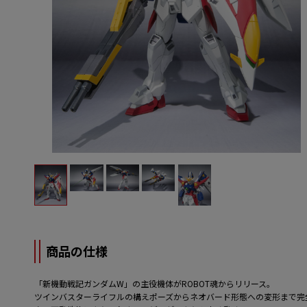
商品の仕様
「新機動戦記ガンダムW」の主役機体がROBOT魂からリリース。
ツインバスターライフルの構えポーズからネオバード形態への変形まで完