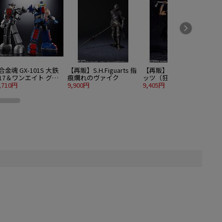
合金魂 GX-101S 大鉄
【再販】S.H.Figuarts 指
【再販】S.H.Figuarts ガ
【
17＆ワンエイト グラ
痕爛れのヴァイク
ッツ（狂戦士の甲冑）
トンBOX
,710円
9,900円
9,405円
3