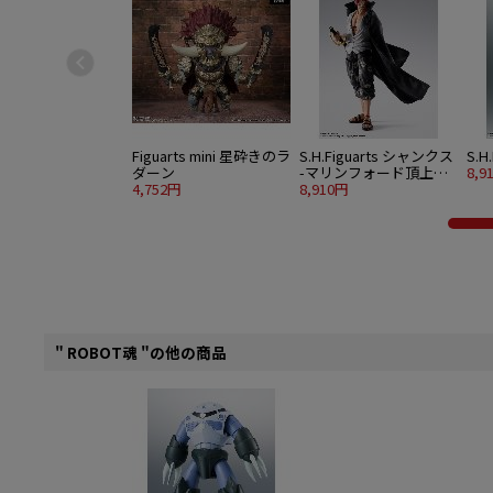
Figuarts mini 星砕きのラ
S.H.Figuarts シャンクス
S.H
ダーン
-マリンフォード頂上決
8,9
4,752円
戦-
8,910円
" ROBOT魂 "の他の商品