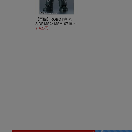
【再販】ROBOT魂 ＜
SIDE MS＞ MSM-07 量産
型ズゴック ver.
7,425円
A.N.I.M.E.