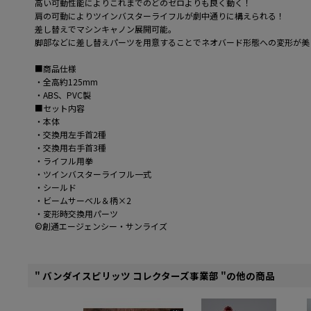
高い可動性能によりこれまでのどのゼロよりも良く動く！
肩の可動によりツインバスターライフルが劇中通りに構えられる！
差し替えでマシンキャノン展開可能。
脚部などに差し替えパーツを用意することでネオバード形態への変形が美
■商品仕様
・全高約125mm
・ABS、PVC製
■セット内容
・本体
・交換用左手首2種
・交換用右手首3種
・ライフル用拳
・ツインバスターライフル一式
・シールド
・ビームサーベル＆柄×2
・変形時交換用パーツ
©創通エージェンシー・サンライズ
" バンダイスピリッツ コレクターズ事業部 "の他の商品