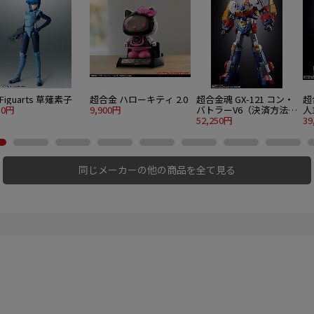
.Figuarts 草薙素子
超合金 ハローキティ 2.0
超合金魂 GX-121 コン・
超
10円
9,900円
バトラーV6（決済方法限
人
定販売）
52,250円
ビ
39
同じメーカーの他の商品を全て見る