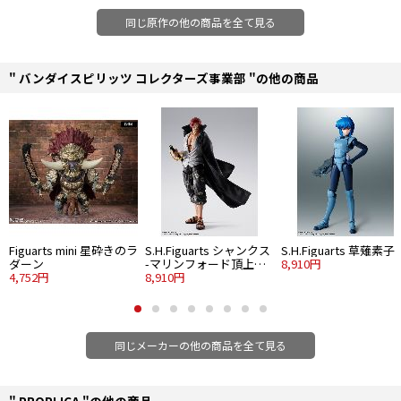
©ぴえろ・ルルットリリィ製作委員会
同じ原作の他の商品を全て見る
" バンダイスピリッツ コレクターズ事業部 "の他の商品
Figuarts mini 星砕きのラ
S.H.Figuarts シャンクス
S.H.Figuarts 草薙素子
ダーン
-マリンフォード頂上決
8,910円
4,752円
戦-
8,910円
同じメーカーの他の商品を全て見る
" PROPLICA "の他の商品