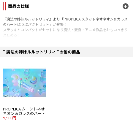
商品の仕様
『魔法の姉妹ルルットリリィ』より「PROPLICA スタットネオネオン＆ガラス
のハートほうぷパクトセット」が登場！
ステッキとコンパクトがセットになり魔法・変身・アニメ作品をおもいっきり
楽しめる！
アニメ『魔法の姉妹ルルットリリィ』主人公「風」が「こんぺとリリィ」に変
身するためのステッキ「スタットネオネオン」と、魔法を使えるきっかけとな
" 魔法の姉妹ルルットリリィ "の他の商品
るコンパクト「ガラスのハート」がセットになっている。
アニメに登場するステッキとコンパクトを、約1／1サイズで、造形とともに設
定に忠実に再現。
ステッキは光と音で変身シーンを楽しめる。
■セット内容
・ステッキ
・コンパクト
・想いのかたちチャーム 4種
・ステッキ専用台座
PROPLICA ムーントネオ
ネオン＆ガラスのハート
■全長：スタットネオネオン（ステッキ）/約250mm、ガラスのハートほうぷ
どりむパクトセット
9,900円
パクト（コンパクト）/約70mm
■素材：ABS
■電池：LR44×3（別売り）