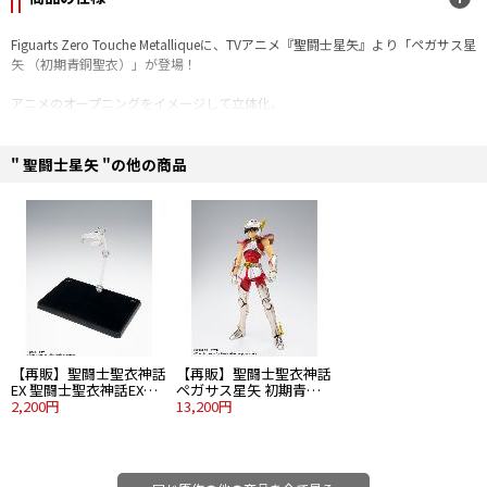
Figuarts Zero Touche Metalliqueに、TVアニメ『聖闘士星矢』より「ペガサス星
矢 （初期青銅聖衣）」が登場！
アニメのオープニングをイメージして立体化。
聖衣については機能的な解釈に基づきメッキ部分と彩色部分の2つの質感で金属
感を再現。
台座はオープニングにて印象的だった『聖闘士星矢』のロゴが飛び出してくる
" 聖闘士星矢 "の他の商品
描写をイメージ。
更に星矢の背後にはペガサスを配置。
■セット内容
・本体（台座含む）
・コレクションシート
■全高：約255mm（台座含む）
■素材：PVC、ABS
©車田正美・東映アニメーション
【再販】聖闘士聖衣神話
【再販】聖闘士聖衣神話
EX 聖闘士聖衣神話EX台
ペガサス星矢 初期青銅
座
2,200円
聖衣 リバイバル版
13,200円