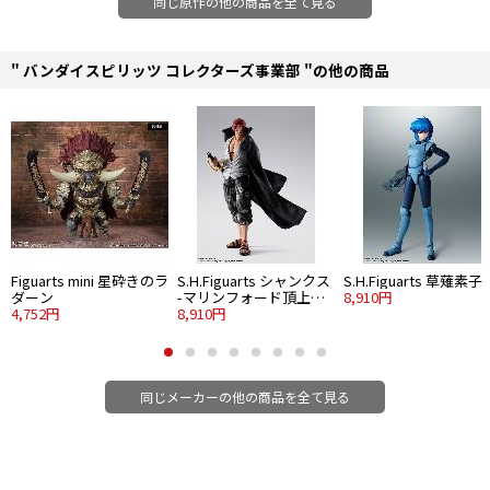
同じ原作の他の商品を全て見る
" バンダイスピリッツ コレクターズ事業部 "の他の商品
Figuarts mini 星砕きのラ
S.H.Figuarts シャンクス
S.H.Figuarts 草薙素子
ダーン
-マリンフォード頂上決
8,910円
4,752円
戦-
8,910円
同じメーカーの他の商品を全て見る