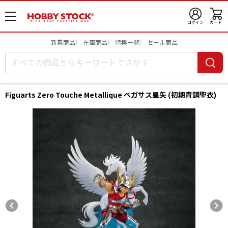
メ
ログイン
カート
ニ
ュ
新着商品
在庫商品
特集一覧
セール商品
ー
開
Figuarts Zero Touche Metallique ペガサス星矢 (初期青銅聖衣)