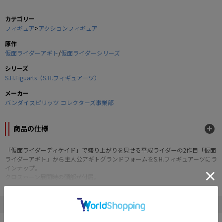
カテゴリー
フィギュア
>
アクションフィギュア
原作
仮面ライダーアギト
/
仮面ライダーシリーズ
シリーズ
S.H.Figuarts（S.H.フィギュアーツ）
メーカー
バンダイスピリッツ コレクターズ事業部
商品の仕様
「仮面ライダーディケイド」で盛り上がりを見せる平成ライダーの2作目「仮面
ライダーアギト」から主人公アギトグランドフォームをS.H.フィギュアーツにラ
インナップ。
クロスホーン展開時の頭部が付属。
コンパウンドアイズとオルタリング中央部はクリアパーツで再現。
■セット内容
" バンダイスピリッツ コレクターズ事業部 "の他の商品
・仮面ライダーアギト本体
・交換用頭部