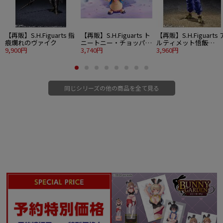
【再販】S.H.Figuarts 指
【再販】S.H.Figuarts ト
【再販】S.H.Figuarts 
痕爛れのヴァイク
ニートニー・チョッパー
ルティメット悟飯
9,900円
-ドラム島-
3,740円
SUPER HERO
3,960円
同じシリーズの他の商品を全て見る