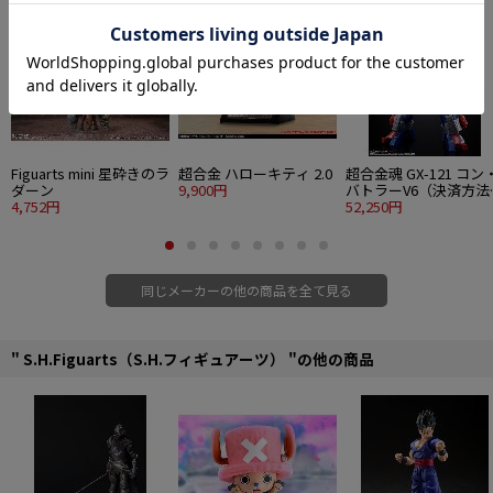
・交換用手首
■サイズ：全長約140mm
■素材：PVC、ABS、POM、Zndc、他
©2001 石森プロ・テレビ朝日・ASATSU D.K.・東映
Figuarts mini 星砕きのラ
超合金 ハローキティ 2.0
超合金魂 GX-121 コン
ダーン
9,900円
バトラーV6（決済方法
4,752円
定販売）
52,250円
同じメーカーの他の商品を全て見る
" S.H.Figuarts（S.H.フィギュアーツ） "の他の商品