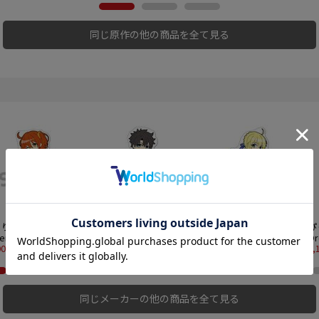
同じ原作の他の商品を全て見る
りる！ Fate/Grand
ぴくりる！ Fate/Grand
ぴくりる！ Fate/Grand
ぴ
der アクリルスタンド
Order アクリルスタンド
Order アクリルスタンド
O
l.7 マスター/主人公
00円
vol.7 マスター/主人公
1,100円
vol.7 アーチャー/アルト
1,100円
v
1,
)魔術礼装ブリリアン
(男)魔術礼装ブリリアン
リア・ペンドラゴン
ボ
マーver.
トサマーver.
ド
同じメーカーの他の商品を全て見る