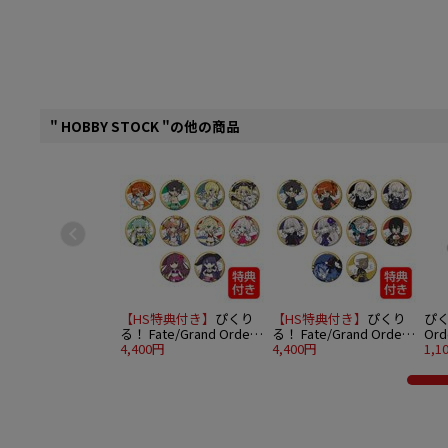
" HOBBY STOCK "の他の商品
【HS特典付き】
ぴくり
【HS特典付き】
ぴくり
ぴく
る！ Fate/Grand Order
る！ Fate/Grand Order
Or
トレーディング缶バッジ
4,400円
トレーディング缶バッジ
4,400円
vo
1,1
vol.7 10個入りBOX
vol.8 10個入りBOX
(女
トサ