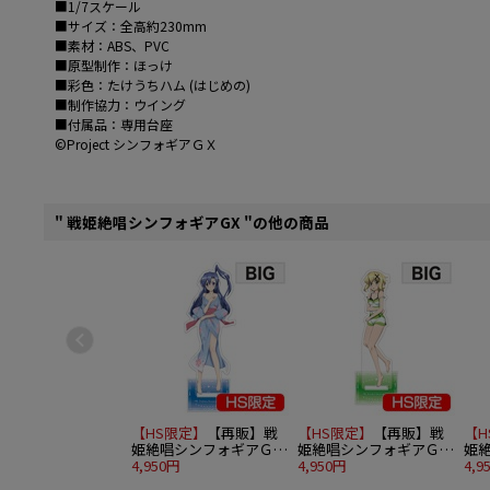
■1/7スケール
■サイズ：全高約230mm
■素材：ABS、PVC
■原型制作：ほっけ
■彩色：たけうちハム (はじめの)
■制作協力：ウイング
■付属品：専用台座
©Project シンフォギアＧＸ
" 戦姫絶唱シンフォギアGX "の他の商品
【HS限定】
【再販】戦
【HS限定】
【再販】戦
【H
姫絶唱シンフォギアＧＸ
姫絶唱シンフォギアＧＸ
姫
BIGアクリルスタンド 風
4,950円
BIGアクリルスタンド 暁
4,950円
BI
4,9
鳴翼 A
切歌 A
日向