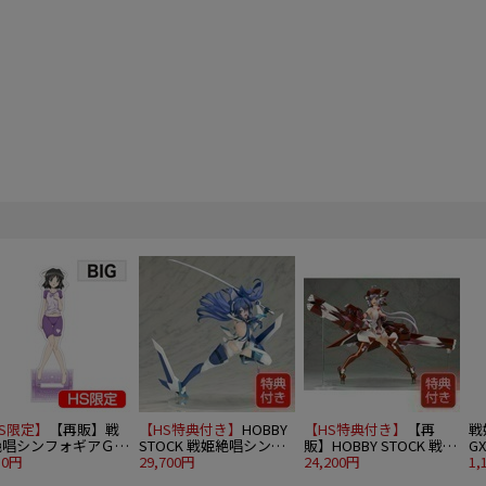
S限定】
【再販】戦
【HS特典付き】
HOBBY
【HS特典付き】
【再
戦
絶唱シンフォギアＧＸ
STOCK 戦姫絶唱シンフ
販】HOBBY STOCK 戦姫
G
Gアクリルスタンド 小
50円
ォギアGX 1/7 風鳴翼
29,700円
絶唱シンフォギアGX 1/7
24,200円
リ
1,
未来 A
雪音クリス
ア