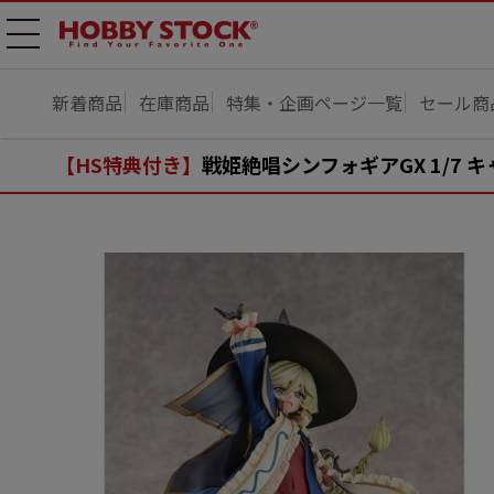
メニ
ュー
開
新着商品
在庫商品
特集・企画ページ一覧
セール商
【HS特典付き】
戦姫絶唱シンフォギアGX 1/7