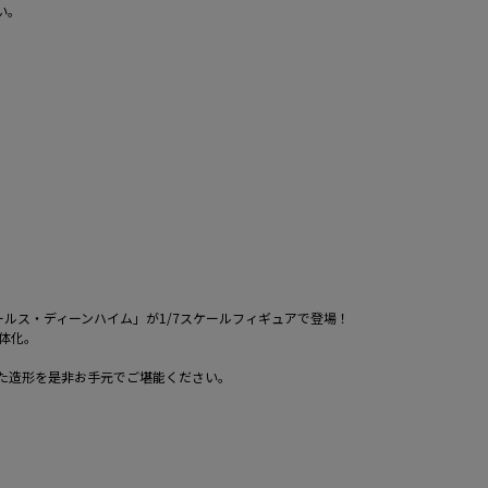
い。
ールス・ディーンハイム」が1/7スケールフィギュアで登場！
体化。
た造形を是非お手元でご堪能ください。