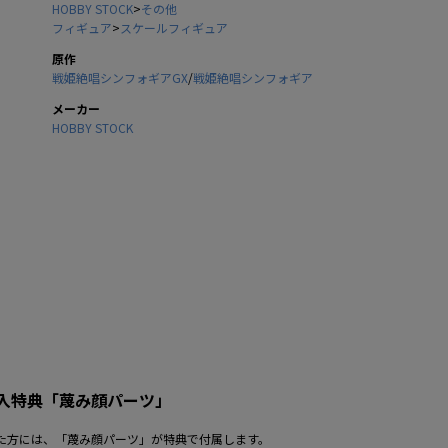
HOBBY STOCK
>
その他
フィギュア
>
スケールフィギュア
原作
戦姫絶唱シンフォギアGX
/
戦姫絶唱シンフォギア
メーカー
HOBBY STOCK
入特典「蔑み顔パーツ」
た方には、「蔑み顔パーツ」が特典で付属します。