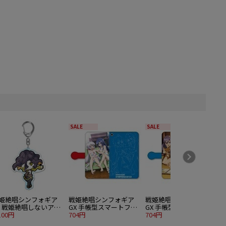
SALE
SALE
姫絶唱シンフォギア
戦姫絶唱シンフォギア
戦姫絶唱シンフォギア
X 戦姫絶唱しないアク
GX 手帳型スマートフォ
GX 手帳型スマートフォ
ルキーホルダー レイ
100円
ンケース 02 風鳴翼＆雪
704円
ンケース 04 マリア＆風
704円
・ダラーヒム
音クリス
鳴翼