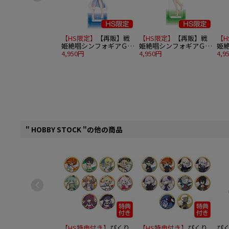
【HS限定】
【再販】戦
【HS限定】
【再販】戦
【H
姫絶唱シンフォギアＧＸ
姫絶唱シンフォギアＧＸ
姫
BIGアクリルスタンド 風
4,950円
BIGアクリルスタンド 暁
4,950円
BI
4,9
鳴翼 A
切歌 A
日向
" HOBBY STOCK "の他の商品
【HS特典付き】
ぴくり
【HS特典付き】
ぴくり
ぴく