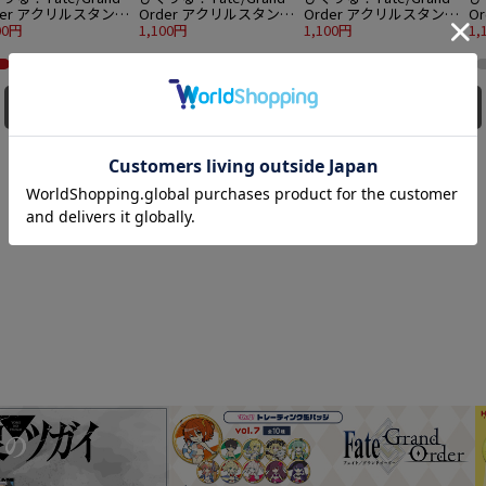
der アクリルスタンド
Order アクリルスタンド
Order アクリルスタンド
O
l.7 マスター/主人公
00円
vol.7 マスター/主人公
1,100円
vol.7 アーチャー/アルト
1,100円
v
1,
)魔術礼装ブリリアン
(男)魔術礼装ブリリアン
リア・ペンドラゴン
ボ
マーver.
トサマーver.
ド
同じメーカーの他の商品を全て見る