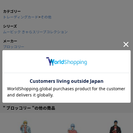
カテゴリー
トレーディングカード
>
その他
シリーズ
ムービック きゃらスリーブコレクション
メーカー
ブロッコリー
商品の仕様
今話題のイラストレーター・アーティストの書き下ろし漫画・イラストが満
載！！
隔月発売の、進化する美少女コンテンツ雑誌「E☆2（えつ）」か
ら、“CARNELIAN”先生が描く華枕のキャラクター「アサガオ」と、“珈琲貴
族”先生がおくる大好評発売中の初画集でもお馴染みのイラストをデザインした
「THE BLEND」、そして“KEI”先生の画集“find ‐KEI ARTWORKS‐”にも収録さ
れてる美しいイラストをデザインした「桜」の3種類のカードスリーブが登場で
" ブロッコリー "の他の商品
す！！
■1パック：スリーブ60枚入り
■カードスリーブ素材：OP/CPラミネート