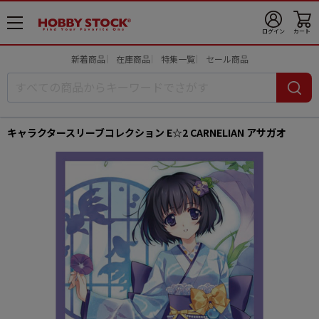
メ
ログイン
カート
ニ
ュ
新着商品
在庫商品
特集一覧
セール商品
ー
開
キャラクタースリーブコレクション E☆2 CARNELIAN アサガオ