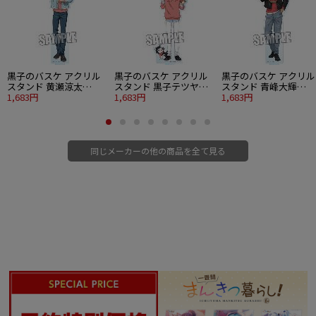
■表面：透明 裏面：7C印刷(4C＋白×2＋銀)
■スリーブサイズ：67×92mm
(C)CARNELIAN／mediation (C)2013 華壇倶楽部
黒子のバスケ アクリル
黒子のバスケ アクリル
黒子のバスケ アクリル
スタンド 黄瀬涼太
スタンド 黒子テツヤ
スタンド 青峰大輝
Strawberry Ver.
1,683円
Strawberry Ver.
1,683円
Strawberry Ver.
1,683円
同じメーカーの他の商品を全て見る