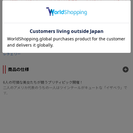
ンセルはできません。
なら
月々2,181円
から。分割手数料無料
カテゴリー
フィギュア
>
スケールフィギュア
メーカー
レチェリー
商品の仕様
6人の可憐な美女たちが競うプリティピック開催！
二人のアメリカ代表のうちの一人はツインテールがキュートな「イザベラ」で
す。
※こちらの商品はアメリカ代表1 イザベルのみとなります。
■キャンディレジン塗装済み完成品
■1/8スケール
■材質
・本体：キャンディレジン＋PVC