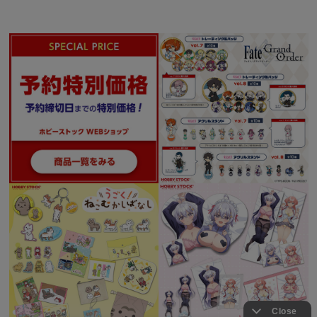
・表彰台：ポリレジン
・ゼッケン、月桂樹：PVC
■原型制作：ファンライト
（c）2012 OTTOMAN