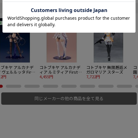
W
トブキヤ アルカナデ
コトブキヤ アルカナデ
コトブキヤ 無限邂逅メ
コ
 ヴェルルッタ First
ィア ルミティア First
ガロマリア スターズ
園
gage Ver.〈ファース
52円
Engage Ver.〈ファース
4,455円
7,722円
7,
ンゲージVer.〉
トエンゲージVer.〉
同じメーカーの他の商品を全て見る