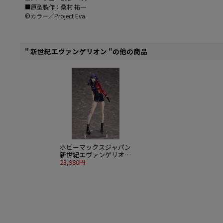
■原型製作：桑村 祐一
©カラー／Project Eva.
" 新世紀エヴァンゲリオン "の他の商品
ホビーマックスジャパン
新世紀エヴァンゲリオン
1/7 葛城ミサト コミック
23,980円
スver.