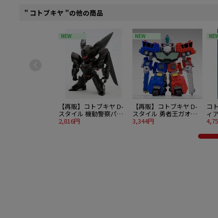
" コトブキヤ "の他の商品
NEW
NEW
NE
【再販】コトブキヤ D-
【再販】コトブキヤ D-
コ
スタイル 機動警察パト
スタイル 勇者王ガオガ
ィア
レイバー TYPE-J9 グリ
2,816円
イガー 超竜神
3,344円
En
4,7
フォン
トエ