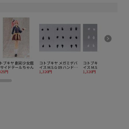
トブキヤ 創彩少女庭
コトブキヤ メガミデバ
コトブキヤ メガミデバ
 サイドテールちゃん
イス M.S.G 09 ハンドセ
イス M.S.G 09 ハンドセ
425円
ット ブラック
1,320円
ット ホワイト
1,320円
1