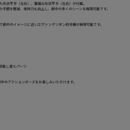
た形状平手（左右）、鷲掴み形状平手（左右）が付属。
ての手間を軽減、保持力も向上し、劇中の多くのシーンを再現可能です。
で劇中のイメージに近いエヴァンゲリオン初号機が再現可能です。
臀部差し替えパーツ
、劇中のアクションポーズをお楽しみいただけます。