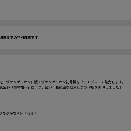
切日までの特別価格です。
紀エヴァンゲリオン』版エヴァンゲリオン初号機をプラモデルにて発売します。
原型師「桑村祐一」により、広い可動範囲を継承しつつTV版を再現しました！
プラグが引き出されます。