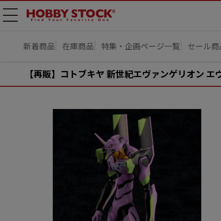
メニ
ュー
開
新着商品
在庫商品
特集・企画ページ一覧
セール商
【再販】コトブキヤ 新世紀エヴァンゲリオン エヴァ