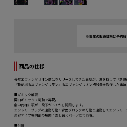
※現在の販売価格は予約締
商品の仕様
長年エヴァンゲリオン商品をリリースしてきた壽屋が、満を持して『新世
『新劇場版ヱヴァンゲリヲン』版エヴァンゲリオン初号機を製作した壽屋
■ギミック解説
開口ギミック：可動で再現。
劇中同様に顎が一段下がってから開閉します。
エントリープラグの連動可動：背面ブロックの可動と連動してエントリー
肩部ナイフ格納部の展開：差し替えパーツにて再現。
■付属