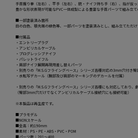
手首握り拳（左右）、平手（左右）、銃・ナイフ持ち手（右）、指が反っ
豊かな形状表現が可能なPVC一体成型による豊富な手首パーツで組み立
■一部塗装済み箇所
目の白色、顎先端の緑色等、一部パーツを塗装済みとし、組み立てただけ
■付属品
・エントリープラグ
・アンビリカルケーブル
・プログレッシブナイフ
・パレットライフル
・肩部ナイフ展開再現用差し替えパーツ
・別売りの「M.S.Gフライングベース」シリーズ各種対応の3mm穴付き
・水転写デカール（腕部及び肩部のマーキングのデカールを付属）
・別売りの「M.S.Gフライングベース」シリーズ各種にも対応しており
（臀部3mm穴だけでなくアンビリカルケーブル接続穴にも接続可能）
※本製品は再生産です。
■プラモデル
■NONスケール
■全高：約190mm
■素材：PS・PE・ABS・PVC・POM
■パーツ数：201～400