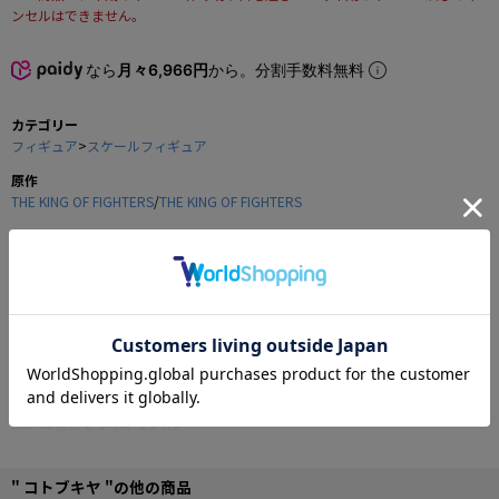
ンセルはできません。
なら
月々6,966円
から。分割手数料無料
カテゴリー
フィギュア
>
スケールフィギュア
原作
THE KING OF FIGHTERS
/
THE KING OF FIGHTERS
メーカー
コトブキヤ
商品の仕様
カムイの戦士の名にかけて…
『THE KING OF FIGHTERS XV』より、特別参戦キャラクター“ナコルル”が、
KOF XV意匠でフィギュア化。
ママハハを腕にとめ、穏やかに微笑む姿をモチーフに、戦いの中では見せない
ナコルルの可憐な一面を立体化しました。
風を受けてなびく髪の造形や衣装に施された細かな紋様、存在感あふれるママ
" コトブキヤ "の他の商品