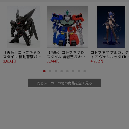
ハハの造形まで、繊細な造形と彩色で丁寧に再現。
KOF XVロゴ入りの専用台座が、シリーズアイテムとしての特別感を演出。
KOFの世界観で描かれた、ナコルルの新たな魅力をお楽しみいただける逸品で
す。
■塗装済完成品フィギュア
■1/8スケール
■全高：約250mm（台座含む）
■素材：PVC・ABS・アクリル・金属棒
■原型製作：23号
【再販】コトブキヤ D-
【再販】コトブキヤ D-
コトブキヤ アルカナデ
©SNK CORPORATION ALL RIGHTS RESERVED.
スタイル 機動警察パト
スタイル 勇者王ガオガ
ィア ヴェルルッタ Firs
レイバー TYPE-J9 グリ
2,816円
イガー 超竜神
3,344円
Engage Ver.〈ファー
4,752円
フォン
トエンゲージVer.〉
同じメーカーの他の商品を全て見る