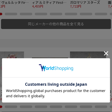
 ヴェルルッタ First
ィア ルミティア First
ガロマリア スターズ
園
gage Ver.〈ファース
52円
Engage Ver.〈ファース
4,455円
7,722円
7,
ンゲージVer.〉
トエンゲージVer.〉
同じメーカーの他の商品を全て見る
トブキヤ グランデス
コトブキヤ フレームア
コトブキヤ フレームア
コ
ル フレームアーム
ームズ・ガール スティ
ームズ・ガール グラン
ー
ガール マガツキ [橘
63円
レット Swimsuit Low
5,104円
デスケール ドゥルガーI
9,163円
フ
7,
Visibility Ver.