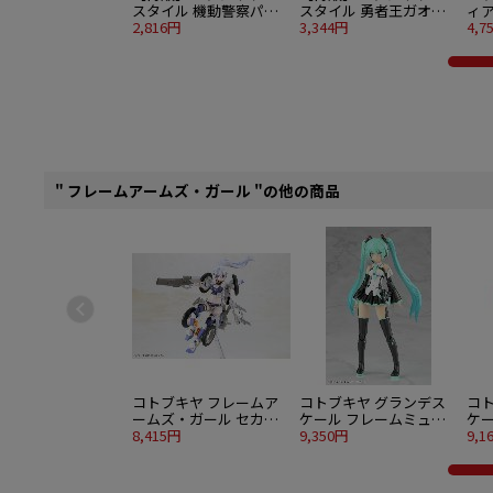
スタイル 機動警察パト
スタイル 勇者王ガオガ
ィア
レイバー TYPE-J9 グリ
2,816円
イガー 超竜神
3,344円
En
4,7
フォン
トエ
" フレームアームズ・ガール "の他の商品
コトブキヤ フレームア
コトブキヤ グランデス
コ
ームズ・ガール セカン
ケール フレームミュー
ケー
ドジャイヴ
8,415円
ジック・ガール 初音ミ
9,350円
ズ・
9,1
ク
花]