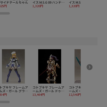
 サイドテールちゃん
イス M.S.G 09 ハンドセ
イス M.S.G 09 ハンドセ
425円
ット ブラック
1,320円
ット ホワイト
1,320円
1
トブキヤ フレームア
コトブキヤ フレームア
コトブキヤ フレームア
ムズ・ガール グライ
ームズ・ガール ドゥル
ームズ・ガール P3 フレ
ェン バラクーダ
854円
ガー 〈ゴールドリッタ
13,464円
ズヴェルク Bikini Armor
12,540円
5
ー〉
Ver.