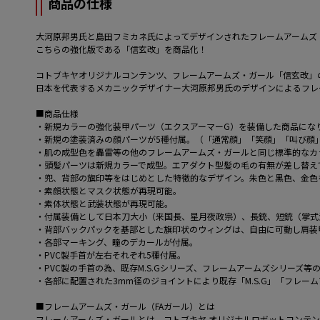
商品の仕様
大河原邦男氏と島田フミカネ氏によってデザインされたフレームアームズ
こちらの強化版である「信玄改」を商品化！
コトブキヤオリジナルコンテンツ、フレームアームズ・ガール「信玄改」
日本を代表するメカニックデザイナー大河原邦男氏のデザインによるフレ
■商品仕様
・新規カラーの強化装甲パーツ（エクスアーマーG）を装備した商品にな
・新規の塗装済みの顔パーツが5種付属。（「通常顔」「笑顔」「叫び顔
・肌の成型色を轟雷等の他のフレームアームズ・ガールと同じ標準的なカ
・頭髪パーツは新規カラーで成型。エアダクト型髪の毛の有無が差し替え
・兜、背部の旗印等をはじめとした特徴的なデザイン。朱色と黒色、金色
・素顔状態とマスク状態が再現可能。
・素体状態と武装状態が再現可能。
・付属装備として日本刀大小（来国長、星月夜政宗）、長銃、短銃（掌式
・背部バックパックを基部とした旗印状のウィングは、自由に可動し肩装
・各部マーキング、瞳のデカールが付属。
・PVC製手首が左右それぞれ5種付属。
・PVC製の手首の為、既存M.S.Gシリーズ、フレームアームズシリーズ等
・各部に配置された3mm径のジョイントにより既存「M.S.G」「フレ
■フレームアームズ・ガール（FAガール）とは
フレームアームズ・ガールとは、コトブキヤ オリジナルロボットコンテン