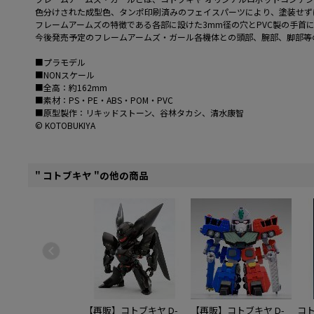
色分けされた成型色、タンポ印刷済みのフェイスパーツにより、塗装せず
フレームアームズの特徴である各部に設けた3mm径の穴とPVC製の手首
今後発売予定のフレームアームズ・ガール各機体との頭部、腕部、脚部等
■プラモデル
■NONスケール
■全高：約162mm
■素材：PS・PE・ABS・POM・PVC
■原型製作：リキッドストーン、谷林タカシ、清水康智
© KOTOBUKIYA
" コトブキヤ "の他の商品
【再販】コトブキヤ D-
【再販】コトブキヤ D-
コ