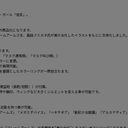
・ガール「信玄」。
の商品化になります。
ームアームズを、島田フミカネ氏が美少女化したイラストをもとに立体化しました
ります。
」「マスク通常顔」「マスク叫び顔」）
ラーに変更。
で再現可能。
を基調としたカラーリングが一際目立ちます。
滑空砲（長銃/短銃））が付属。
甲や旗印、ウィングなど大きくシルエットを変える事が可能です。
の武装を持つ事が可能。
ームアームズ」「メガミデバイス」「ヘキサギア」「創彩少女庭園」「アルカナディア
ツ「フレームアームズ」の各機体を“美少女化”したスピンオフシリーズになります