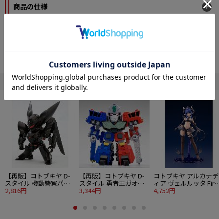
商品の仕様
『フレームアームズ・ガール』最新作は、『ヘキサギア』とのコンピレーショ
ンキット「フレームアームズ・ガール 迅雷 〈ランサーVer.〉」！
柳瀬敬之氏によるメカデザインを、島田フミカネ氏が美少女化したイラストを
もとに立体化した「フレームアームズ・ガール 迅雷」。
『ヘキサギア』シリーズ「ガバナー イグナイト・スパルタン」の武装を装備
し、新たなカラーリングにて商品化！
" コトブキヤ "の他の商品
■商品詳細
・「フレームアームズ・ガール 迅雷 Indigo Ver.」の本体に「ガバナー イグナイ
ト・スパルタン」の武装をセットし、成型色を刷新したキットになります。
・「ヘキサホワイト」「ヘキサバイオレット」「ヘキサフレームガンメタル」
等、『ヘキサギア』シリーズおなじみのカラーを使用し、新たな『フレームア
ームズ・ガール』のカラーリングを構築しました。
・髪の毛パーツは「髪飾り付きポニーテール」「ロングポニーテール」「ショ
ートカット」の3種の髪型が楽しめます。
・4種類のタンポ印刷済みの顔パーツ「通常顔（正面目線）」「通常顔（右目
【再販】コトブキヤ D-
【再販】コトブキヤ D-
コトブキヤ アルカナデ
線）」「通常顔（左目線）」「叫び顔（正面目線）」が付属。
スタイル 機動警察パト
スタイル 勇者王ガオガ
ィア ヴェルルッタ Firs
・特徴的な大型の槍「コロッサルランス」は中央部に折り畳みギミックを備え
レイバー TYPE-J9 グリ
2,816円
イガー 超竜神
3,344円
Engage Ver.〈ファー
4,752円
ているほか、根元部分の伸縮ギミックでパイルバンカーのような演出で遊ぶこ
フォン
トエンゲージVer.〉
とができます。
・「ラウンドシールド」は持ち手部分を使用して、迅雷に持たせることができ