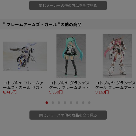
ます。
同じメーカーの他の商品を全て見る
・背部の「ユニバーサルアーム」は片側8か所が可動することで、様々な表情付
けが可能です。
・「ユニバーサルアーム」は基部のパーツを使用することにより、六角型汎用
ジョイント「ヘキサグラムシステム」で『ヘキサギア』シリーズの商品に接続
" フレームアームズ・ガール "の他の商品
することができます。
・本体は腰関節のスイング可動、股関節のスライド可動を併用させることで、
広範囲な可動を実現。
・PVC製の手首が左右それぞれ5種付属。手首は関節を含め、既存の『フレーム
アームズ・ガール』シリーズの手首と組み換えが可能です。
・瞳やマーキングなどの水転写デカールが付属。
・各部の3mm穴で既存M.S.Gシリーズ、フレームアームズシリーズの武装の使
用が可能。
※「迅雷」は島田フミカネ氏が自らフレームアームズ「轟雷」を改造した機体
コトブキヤ フレームア
コトブキヤ グランデス
コトブキヤ グランデス
を美少女化したキャラクターになります。
ームズ・ガール セカン
ケール フレームミュー
ケール フレームアーム
ドジャイヴ
8,415円
ジック・ガール 初音ミ
9,350円
ズ・ガール マガツキ [
9,163円
■フレームアームズ・ガール（FAガール)とは
ク
花]
フレームアームズ・ガールとは、コトブキヤ オリジナルロボットコンテンツ
「フレームアームズ」の各機体を“美少女化”したスピンオフシリーズになりま
す。
同じシリーズの他の商品を全て見る
色分けされた成型色、タンポ印刷済みのフェイスパーツにより、塗装せずに組
んだだけでも完成します。
フレームアームズの特徴である各部に設けた3mm径の穴とPVC製の手首によ
り、膨大なM.S.Gウェポンユニットシリーズや、フレームアームズシリーズの武