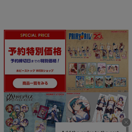
器、外装を使用する事が可能。
フレームアームズ・ガール各機体との頭部、腕部、脚部等の互換性も確保され
ており、お客様独自のフレームアームズ・ガールがカスタマイズ可能です。
■ヘキサギアとは
破壊も創造もすべておまえがきめろ…
コンセプトはスクラップ＆ビルド。新開発の六角型ジョイントシステムを軸に
開発された、コトブキヤのオリジナルメカシリーズ。
スケール設定を1/24に設定し、フルアクションモデルのパイロットフィギュア
と連動して楽しめる仕様と、幅広いメカデザインが多数登場する世界観で新た
なる物語を構築します。
■プラモデル
■NONスケール
■全高：武装収納時/約225mm、迅雷本体/約160mm
■素材：PS・PE・ABS・POM・PVC（非フタル酸）
■パーツ数：51～200
■原型製作：清水 康智、桑村 祐一
■設計：KOTOBUKIYA
© KOTOBUKIYA