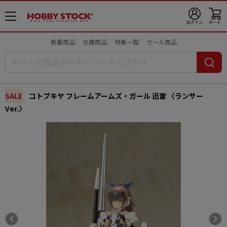
メ
ログイン
カート
ニ
ュ
新着商品
在庫商品
特集一覧
セール商品
ー
開
SALE
コトブキヤ フレームアームズ・ガール 迅雷 〈ランサー
Ver.〉