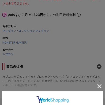
ンセルはできません。
なら
月々1,823円
から。分割手数料無料
カテゴリー
フィギュア
>
コレクションフィギュア
原作
MONSTER HUNTER
メーカー
カプコン
商品の仕様
カプコンが送るフィギュアプロジェクトシリーズ「カプコンフィギュアビルダ
ー」の「スタンダードモデル」の第9弾です。全9種類の彩色済みモンスターフ
ィギュア（台座付き）です。
■ラインナップ：
ゴア・マガラ
ガララアジャラ
" MONSTER HUNTER "の他の商品