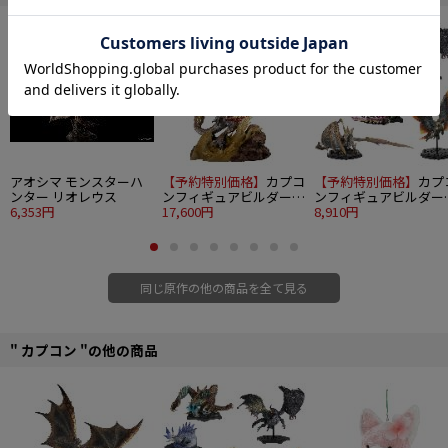
アルセルタス（合体パーツ付）
ゲネル・セルタス
ザボアザギル
バサルモス
グラビモス
ドスジャギィ・ジャギィ（2体セット）
ジャギィノス・ジャギィ（3体セット）
■商品サイズ：彩色済フィギュア：全高約10-15cm、台座：約8.5cm
■全9種類
アオシマ モンスターハ
【予約特別価格】
カプコ
【予約特別価格】
カプ
■付属品：台座（丸）
ンター リオレウス
ンフィギュアビルダー
ンフィギュアビルダー
■材質：ABS・PVC
6,353円
クリエイターズモデル
17,600円
モンスターハンター ス
8,910円
©CAPCOM CO., LTD. ALL RIGHTS RESERVED
千刃竜 セルレギオス
タンダードモデル Plus
THE BEST ～Vol. 25・2
～ 6個入り1BOX
同じ原作の他の商品を全て見る
" カプコン "の他の商品