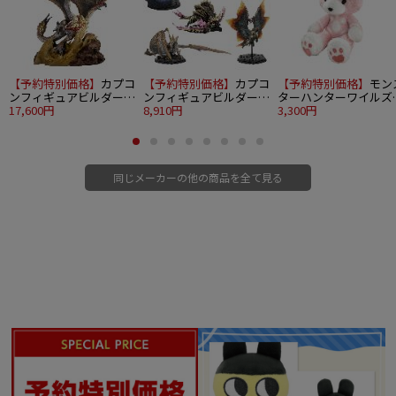
【予約特別価格】
カプコ
【予約特別価格】
カプコ
【予約特別価格】
モン
ンフィギュアビルダー
ンフィギュアビルダー
ターハンターワイルズ
クリエイターズモデル
17,600円
モンスターハンター ス
8,910円
アイルーテディ（花舞
3,300円
千刃竜 セルレギオス
タンダードモデル Plus
THE BEST ～Vol. 25・26
～ 6個入り1BOX
同じメーカーの他の商品を全て見る