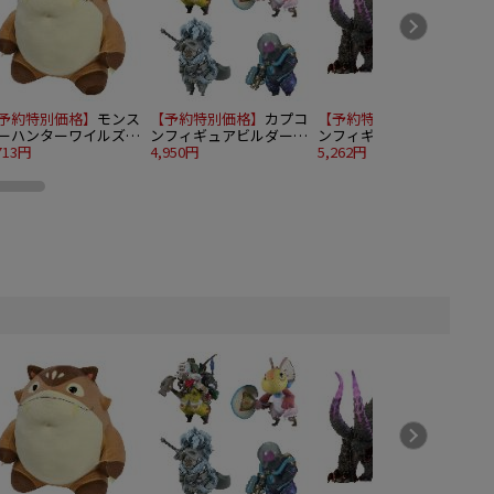
予約特別価格】
モンス
【予約特別価格】
カプコ
【予約特別価格】
カプコ
ーハンターワイルズ
ンフィギュアビルダー
ンフィギュアビルダー
ちハグぬいぐるみ 大
713円
モンスターハンター ス
4,950円
ソフビモデル モンスタ
5,262円
1
ル爆弾（モリバー）
タンダードモデル Plus
ーハンター ゴア・マガ
オトモアイルーコレクシ
ラ
ョン Vol. 1 4個入り1BOX