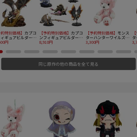
予約特別価格】
カプコ
【予約特別価格】
カプコ
【予約特別価格】
モンス
【
フィギュアビルダー
ンフィギュアビルダー
ターハンターワイルズ
タ
リエイターズモデル
600円
モンスターハンター ス
8,910円
アイルーテディ（花舞）
3,300円
も
3,
竜 セルレギオス
タンダードモデル Plus
タ
THE BEST ～Vol. 25・26
～ 6個入り1BOX
同じ原作の他の商品を全て見る