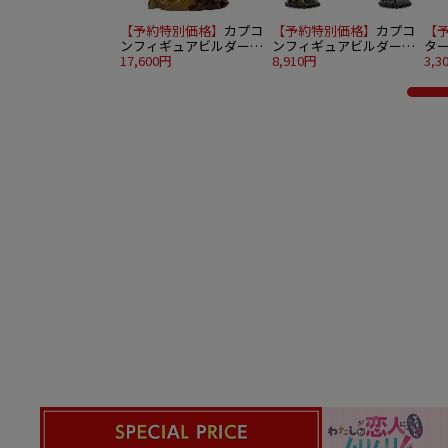
【予約特別価格】
カプコ
【予約特別価格】
カプコ
【
ンフィギュアビルダー
ンフィギュアビルダー
タ
クリエイターズモデル
17,600円
モンスターハンター ス
8,910円
ア
3,3
千刃竜 セルレギオス
タンダードモデル Plus
THE BEST ～Vol. 25・26
～ 6個入り1BOX