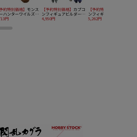
予約特別価格】
モンス
【予約特別価格】
カプコ
【予約特別価格】
カプコ
ーハンターワイルズ
ンフィギュアビルダー
ンフィギュアビルダー
ちハグぬいぐるみ 大
713円
モンスターハンター ス
4,950円
ソフビモデル モンスタ
5,262円
4
ル爆弾（モリバー）
タンダードモデル Plus
ーハンター ゴア・マガ
ー
オトモアイルーコレクシ
ラ
ョン Vol. 1 4個入り1BOX