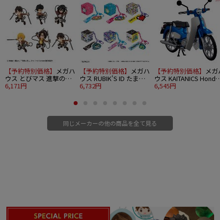
【予約特別価格】
メガハ
【予約特別価格】
メガハ
【予約特別価格】
メガ
ウス とびマス 進撃の巨
ウス RUBIK'S ID たまご
ウス KAITANICS Honda
人 6個入り1BOX
6,171円
っち 6個入り1BOX
6,732円
スーパーカブ110 グリ
6,545円
トウェーブブルーメタ
ック
同じメーカーの他の商品を全て見る