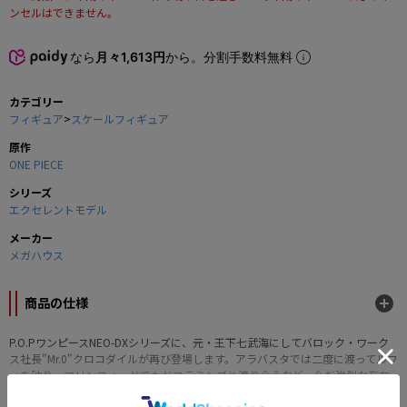
ンセルはできません。
なら
月々1,613円
から。分割手数料無料
カテゴリー
フィギュア
>
スケールフィギュア
原作
ONE PIECE
シリーズ
エクセレントモデル
メーカー
メガハウス
商品の仕様
P.O.PワンピースNEO-DXシリーズに、元・王下七武海にしてバロック・ワーク
ス社長"Mr.0"クロコダイルが再び登場します。アラバスタでは二度に渡ってルフ
ィを破り、マリンフォードでもドフラミンゴと渡り合うなど、今だ強烈な存在
感を放つその姿を、より重厚感溢れる塗装でイメージ通りに再現しています。