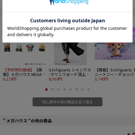
■彩色済み完成品フィギュア
■1/8スケール
" ONE PIECE "の他の商品
■サイズ：約240mm
■原型製作：石山裕記
©尾田栄一郎/集英社･フジテレビ・東映アニメーション
【予約特別価格】
【再
S.H.Figuarts シャンクス
【再販】S.H.Figuarts 
販】メガハウス MEGA
-マリンフォード頂上決
ニートニー・チョッパ
CAT PROJECT ワンピー
6,118円
戦-
8,910円
-ドラム島-
3,740円
ス ニャンピースニャー
ン！ 海賊王におれはな
るニャン！ 8個入り
1BOX
同じ原作の他の商品を全て見る
" メガハウス "の他の商品