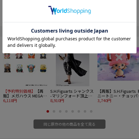
ぬいぐるみっぽいビジュアルのふわふわフロッキーフィギュアコレクション！
ころんとした手乗りサイズでふわっとあなたに寄り添います。
TVアニメ『ONE PIECE』からルフィたちが登場です。
■ラインナップ
" ONE PIECE "の他の商品
・ルフィ
・ゾロ
・ナミ
・サンジ
・チョッパー
・ロー
■彩色済フロッキーフィギュア
■全高：約60mm
■全6種
【予約特別価格】
【再
S.H.Figuarts シャンクス
【再販】S.H.Figuarts 
©尾田栄一郎／集英社・フジテレビ・東映アニメーション
販】メガハウス MEGA
-マリンフォード頂上決
ニートニー・チョッパ
CAT PROJECT ワンピー
6,118円
戦-
8,910円
-ドラム島-
3,740円
ス ニャンピースニャー
ン！ 海賊王におれはな
るニャン！ 8個入り
1BOX
同じ原作の他の商品を全て見る