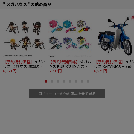
" メガハウス "の他の商品
【予約特別価格】
メガハ
【予約特別価格】
メガハ
【予約特別価格】
メガ
ウス とびマス 進撃の巨
ウス RUBIK'S ID たまご
ウス KAITANICS Honda
人 6個入り1BOX
6,171円
っち 6個入り1BOX
6,732円
スーパーカブ110 グリ
6,545円
トウェーブブルーメタ
ック
同じメーカーの他の商品を全て見る