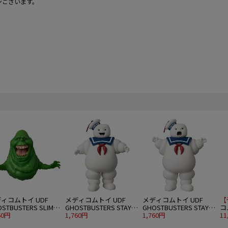
ンございます。
ィコムトイ UDF
メディコムトイ UDF
メディコムトイ UDF
【
STBUSTERS SLIMER
GHOSTBUSTERS STAY
GHOSTBUSTERS STAY
コ
EEN GHOST)
60円
PUFT MARSHMALLOW
1,760円
PUFT MARSHMALLOW
1,760円
KN
11
MAN
MAN “ANGRY FACE"