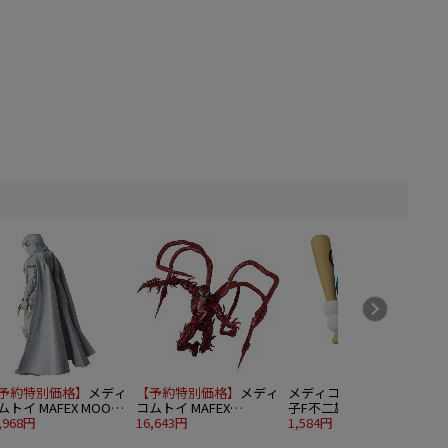
予約特別価格】
メディ
【予約特別価格】
メディ
メディコムトイ UDF 藤
ムトイ MAFEX MOON
コムトイ MAFEX
子F不二雄作品シリーズ
IGHT
,968円
CARNAGE (Venom: Let
16,643円
18 バッティングドラえ
1,584円
1
There Be Carnage)
もん