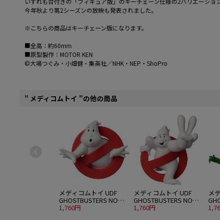
いずれも台付きの「フィギュア版」のキーチェーン仕様の2バリエーショ
今年秋より第2シーズンの放映も発表されました。
※こちらの商品はキーチェーン版になります。
■全高：約60mm
■原型製作：MOTOR KEN
©大場つぐみ・小畑健・集英社／NHK・NEP・ShoPro
" メディコムトイ "の他の商品
メディコムトイ UDF
メディコムトイ UDF
メデ
GHOSTBUSTERS NO
GHOSTBUSTERS NO
GHO
GHOST
1,760円
GHOST 2
1,760円
(GR
1,7