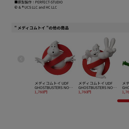
■原型製作：PERFECT-STUDIO
© & ® UCS LLC and HC LLC
" メディコムトイ "の他の商品
メディコムトイ UDF
メディコムトイ UDF
メデ
GHOSTBUSTERS NO
GHOSTBUSTERS NO
GHO
GHOST
1,760円
GHOST 2
1,760円
(GR
1,7