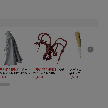
予約特別価格】
メディ
【予約特別価格】
メディ
メディコムトイ UDF 藤
ムトイ MAFEX MOON
コムトイ MAFEX
子F不二雄作品シリーズ
IGHT
,968円
CARNAGE (Venom: Let
16,643円
18 バッティングドラえ
1,584円
1
There Be Carnage)
もん