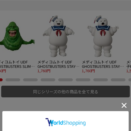
ィコムトイ UDF
メディコムトイ UDF
メディコムトイ UDF
メ
STBUSTERS SLIMER
GHOSTBUSTERS STAY
GHOSTBUSTERS STAY
子
EEN GHOST)
60円
PUFT MARSHMALLOW
1,760円
PUFT MARSHMALLOW
1,760円
1
1,
MAN
MAN “ANGRY FACE"
も
同じシリーズの他の商品を全て見る