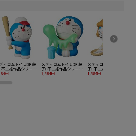
ディコムトイ UDF 藤
メディコムトイ UDF 藤
メディコムトイ UDF 藤
F不二雄作品シリーズ
子F不二雄作品シリーズ
子F不二雄作品シリーズ
8 バッティングドラえ
584円
18 手遊びドラえもん
1,584円
18 仲居ドラえもん
1,584円
1
ん