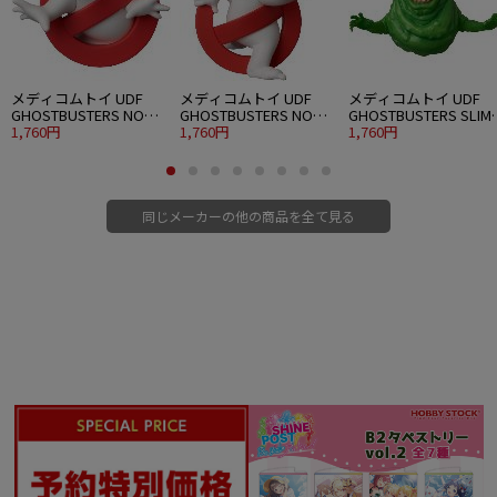
■全高：約60mm
■原型製作：MOTOR KEN
©大場つぐみ・小畑健・集英社／NHK・NEP・ShoPro
メディコムトイ UDF
メディコムトイ UDF
メディコムトイ UDF
GHOSTBUSTERS NO
GHOSTBUSTERS NO
GHOSTBUSTERS SLIM
GHOST
1,760円
GHOST 2
1,760円
(GREEN GHOST)
1,760円
同じメーカーの他の商品を全て見る