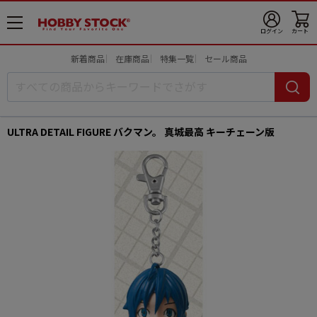
メ
ログイン
カート
ニ
ュ
新着商品
在庫商品
特集一覧
セール商品
ー
開
ULTRA DETAIL FIGURE バクマン。 真城最高 キーチェーン版