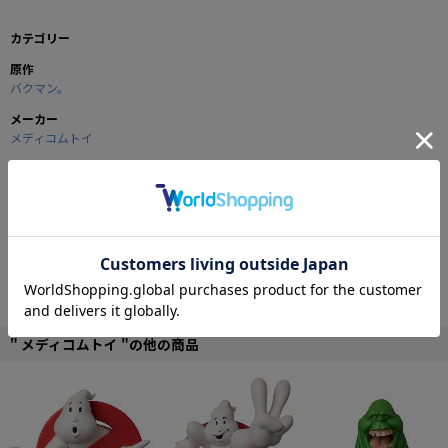
カテゴリー
原作
バクマン。
メーカー
メディコムトイ
商品の仕様
大人気ウルトラディテールフィギュア最新作、「バクマン。」シリーズの登場
です！
現在週間少年ジャンプに連載中で、NHK教育テレビにて絶賛放映中の人気アニ
メ「バクマン。」より主要キャラクターがディフォルメされてラインナップ。
劇中作品の「疑探偵TRAP」、「CROW」の主役もそれぞれラインナップしまし
た。
いずれも台付きの「フィギュア版」のキーチェーン仕様の2バリエーションござ
" メディコムトイ "の他の商品
います。
今年秋より第2シーズンの放映も発表されました。
※こちらの商品はキーチェーン版になります。