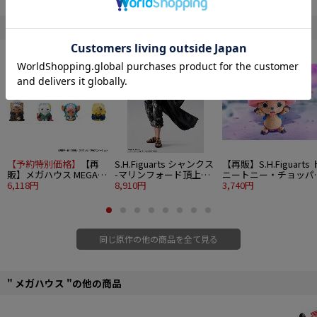
す。
ラッキーな人には石化したサンジのミニフィギュアも入っています。
" ONE PIECE "の他の商品
■彩色済みフィギュア・台座付き 1個
■全6種（内シークレット1種）
■サイズ：約60mm
【予約特別価格】
【再
S.H.Figuarts シャンクス
【再販】S.H.Figuarts 
販】メガハウス MEGA
-マリンフォード頂上決
ニートニー・チョッパ
CAT PROJECT ワンピー
6,118円
戦-
8,910円
-ドラム島-
3,740円
ス ニャンピースニャー
ン！ 海賊王におれはな
るニャン！ 8個入り
1BOX
同じ原作の他の商品を全て見る
" メガハウス "の他の商品