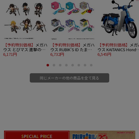
【予約特別価格】
メガハ
【予約特別価格】
メガハ
【予約特別価格】
メガ
ウス とびマス 進撃の巨
ウス RUBIK'S ID たまご
ウス KAITANICS Honda
人 6個入り1BOX
6,171円
っち 6個入り1BOX
6,732円
スーパーカブ110 グリ
6,545円
トウェーブブルーメタ
ック
同じメーカーの他の商品を全て見る