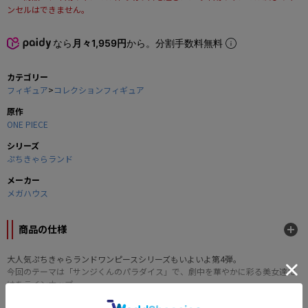
ンセルはできません。
なら
月々1,959円
から。分割手数料無料
カテゴリー
フィギュア
>
コレクションフィギュア
原作
ONE PIECE
シリーズ
ぷちきゃらランド
メーカー
メガハウス
商品の仕様
大人気ぷちきゃらランドワンピースシリーズもいよいよ第4弾。
今回のテーマは「サンジくんのパラダイス」で、劇中を華やかに彩る美女達だ
けをラインナップ。
男性ファンに向けたぷにっとかわいいデフォルメマスコットとなっておりま