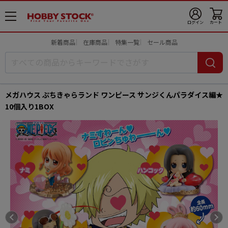
メ
ログイン
カート
ニ
ュ
新着商品
在庫商品
特集一覧
セール商品
ー
開
メガハウス ぷちきゃらランド ワンピース サンジくんパラダイス編★
10個入り1BOX