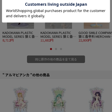
■サイズ：約19×4cm（厚み3mm）
■素材：アクリル
©支倉凍砂・KADOKAWA／ローエン商業組合
KADOKAWA PLASTIC
KADOKAWA PLASTIC
GOOD SMILE COMPAN
MODEL SERIES 狼と香辛
MODEL SERIES 狼と香辛
狼と香辛料 MERCHANT
料 MERCHANT MEETS
8,712円
料 MERCHANT MEETS
11,682円
MEETS THE WISE WOLF
22,800円
THE WISE WOLF ホロ
THE WISE WOLF ホロ DX
1/7 ホロ feat. saitom
ver.
同じ原作の他の商品を全て見る
" アルマビアンカ "の他の商品