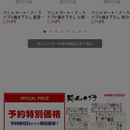
アニメ デート・ア・ラ
アニメ デート・ア・ラ
アニメ デート・ア・ラ
イブV 描き下ろし 星宮六
イブV 描き下ろし 七罪
イブV 描き下ろし 夜刀
喰 プリンセス玉座ver.
1,742円
プリンセス玉座ver. BIG
1,742円
十香 プリンセス玉座ver
1,742円
BIGアクリルスタンド
アクリルスタンド
BIGアクリルスタンド
同じメーカーの他の商品を全て見る