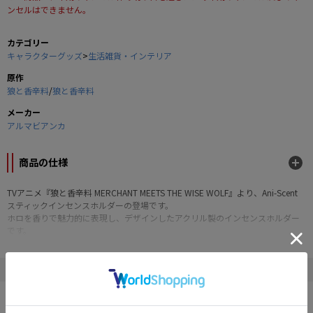
ンセルはできません。
カテゴリー
キャラクターグッズ
>
生活雑貨・インテリア
原作
狼と香辛料
/
狼と香辛料
メーカー
アルマビアンカ
商品の仕様
TVアニメ『狼と香辛料 MERCHANT MEETS THE WISE WOLF』より、Ani-Scent
スティックインセンスホルダーの登場です。
ホロを香りで魅力的に表現し、デザインしたアクリル製のインセンスホルダー
です。
「林檎は悪魔の実じゃ。わっちらをそそのかす甘い誘惑に満ちておる」という
ワードがデザインされています。
インセンスとともに、あなたの日常に新たな彩りをお加えください。
" 狼と香辛料 "の他の商品
※「Ani-Scent」は、「キャラクターと共に過ごす」新しいライフスタイルを
「香り」で表現するAMNIBUSのオリジナルシリーズです。