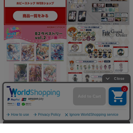
全てを見る