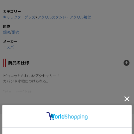
カテゴリー
キャラクターグッズ
>
アクリルスタンド・アクリル雑貨
原作
銀魂
/
銀魂
メーカー
コスパ
商品の仕様
ピョコッとかわいいアクセサリー！
カバンや小物につけられる。
“ピョコッテ”とは...
キャラクターがピョコっと顔を出しているように見えるユニークなキャラクタ
ーアクセサリーです
" 銀魂 "の他の商品
・軽くて丈夫、汚れにも強いアクリル製。
・クリップにはマグネット付き。さまざまなシーンに対応。
・冷蔵庫やラックなどにメモを留めるマグネットとしても便利。
・お菓子のパッケージなど、袋の開け口を留めるクリップとしても使用できま