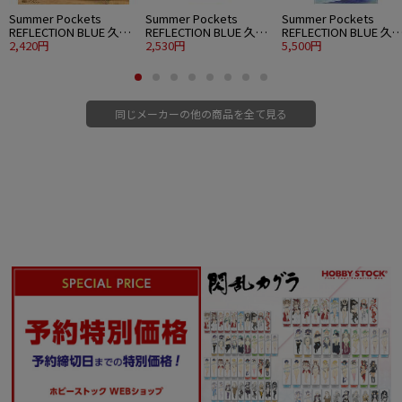
Summer Pockets
Summer Pockets
Summer Pockets
REFLECTION BLUE 久島
REFLECTION BLUE 久島
REFLECTION BLUE 久
鴎 アクリルアートスタ
2,420円
鴎 アクリルスタンド 大
2,530円
鴎 120cmビッグタオル
5,500円
ンド ウエディングVer.
パーティードレスVer.
水着Ver.
同じメーカーの他の商品を全て見る