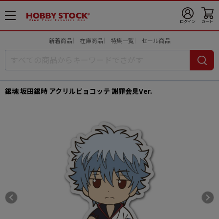
メ
ログイン
カート
ニ
ュ
新着商品
在庫商品
特集一覧
セール商品
ー
開
銀魂 坂田銀時 アクリルピョコッテ 謝罪会見Ver.