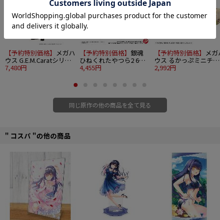
す。
※「ピョコッテ」はコスパの登録商標です。
■サイズ：80mm程度
■素材：アクリル
【予約特別価格】
メガハ
【予約特別価格】
銀魂
【予約特別価格】
メガ
©空知英秋／集英社･テレビ東京･電通･BNP･アニプレックス
ウス G.E.M.Caratシリー
ひねくれたやつら2 6個
ウス るかっぷミニチュ
ズ 銀魂 坂田銀時Ver.攘
7,480円
入り1BOX
4,455円
アコレクション 銀魂 4
2,992円
夷志士
入り1BOX
同じ原作の他の商品を全て見る
" コスパ "の他の商品