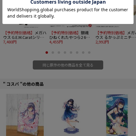
す。
※「ピョコッテ」はコスパの登録商標です。
■サイズ：80mm程度
■素材：アクリル
【予約特別価格】
メガハ
【予約特別価格】
銀魂
【予約特別価格】
メガ
©空知英秋／集英社･テレビ東京･電通･BNP･アニプレックス
ウス G.E.M.Caratシリー
ひねくれたやつら2 6個
ウス るかっぷミニチュ
ズ 銀魂 坂田銀時Ver.攘
7,480円
入り1BOX
4,455円
アコレクション 銀魂 4
2,992円
夷志士
入り1BOX
同じ原作の他の商品を全て見る
" コスパ "の他の商品