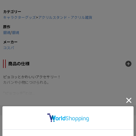
カテゴリー
キャラクターグッズ
>
アクリルスタンド・アクリル雑貨
原作
銀魂
/
銀魂
メーカー
コスパ
商品の仕様
ピョコッとかわいいアクセサリー！
カバンや小物につけられる。
“ピョコッテ”とは...
キャラクターがピョコっと顔を出しているように見えるユニークなキャラクタ
ーアクセサリーです
" 銀魂 "の他の商品
・軽くて丈夫、汚れにも強いアクリル製。
・クリップにはマグネット付き。さまざまなシーンに対応。
・冷蔵庫やラックなどにメモを留めるマグネットとしても便利。
・お菓子のパッケージなど、袋の開け口を留めるクリップとしても使用できま