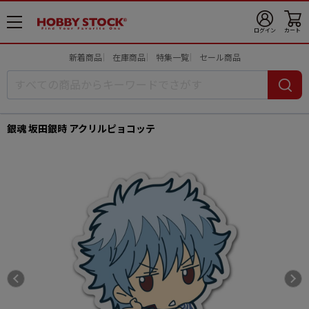
メ
ログイン
カート
ニ
ュ
新着商品
在庫商品
特集一覧
セール商品
ー
開
銀魂 坂田銀時 アクリルピョコッテ