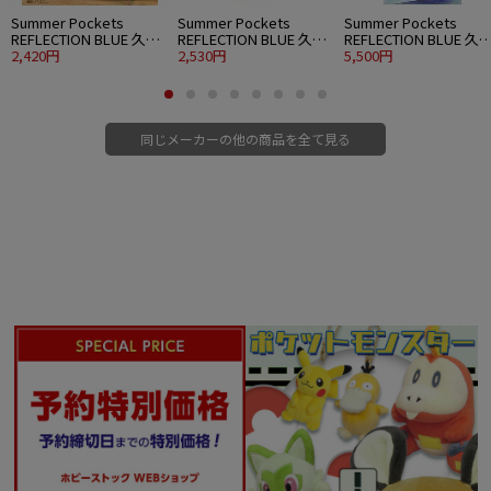
Summer Pockets
Summer Pockets
Summer Pockets
REFLECTION BLUE 久島
REFLECTION BLUE 久島
REFLECTION BLUE 久
鴎 アクリルアートスタ
2,420円
鴎 アクリルスタンド 大
2,530円
鴎 120cmビッグタオル
5,500円
ンド ウエディングVer.
パーティードレスVer.
水着Ver.
同じメーカーの他の商品を全て見る