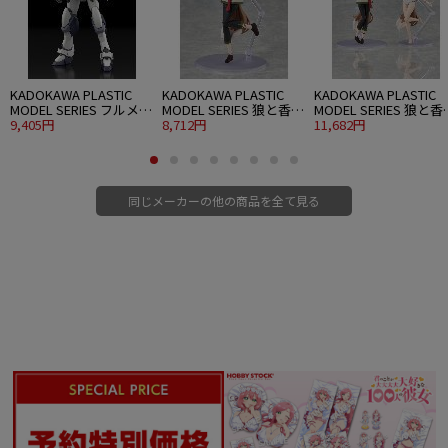
KADOKAWA PLASTIC
KADOKAWA PLASTIC
KADOKAWA PLASTIC
MODEL SERIES フルメタ
MODEL SERIES 狼と香辛
MODEL SERIES 狼と香
ル・パニック！ 1/48
9,405円
料 MERCHANT MEETS
8,712円
料 MERCHANT MEETS
11,682円
ARX-7 アーバレスト
THE WISE WOLF ホロ
THE WISE WOLF ホロ D
ver.
同じメーカーの他の商品を全て見る