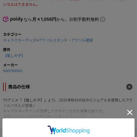
ンセルはできません。
なら
月々1,056円
から。分割手数料無料
カテゴリー
キャラクターグッズ
>
アクリルスタンド・アクリル雑貨
原作
【推しの子】
メーカー
KADOKAWA
商品の仕様
TVアニメ『【推しの子】』より、2025年秋分の日のビジュアルを使用したアク
リルパネルが登場！
キャラクターサインが箔押しでデザインされた豪華仕様です。
美麗なイラストを机や棚に飾って楽しみましょう！
■サイズ：約H148×W210mm
■素材：アクリル樹脂、アルミ
" 【推しの子】 "の他の商品