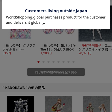
©赤坂アカ×横槍メンゴ／集英社・【推しの子】製作委員会
【推しの子】 クリアフ
【推しの子】 缶バッジ+
【予約特別価格】
ユニ
ァイルセット
The 19th 5個入り1BOX
ンクリエイティブ 推し
Valentine's Day & White
935円
1,980円
の子 1/6 ルビー 猫メイ
20,378円
Day 2026 ver.
ドver.
同じ原作の他の商品を全て見る
" KADOKAWA "の他の商品