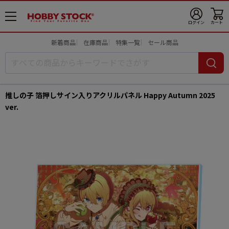
メ
ログイン
カート
ニ
ュ
新着商品
在庫商品
特集一覧
セール商品
ー
開
推しの子 箔押しサイン入りアクリルパネル Happy Autumn 2025
ver.