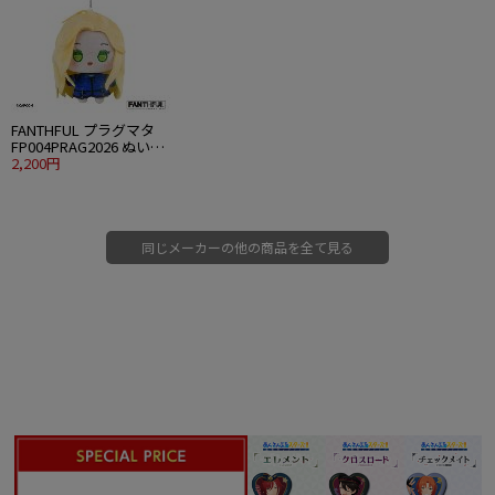
FANTHFUL プラグマタ
FP004PRAG2026 ぬいぐ
るみキーチェーン ディ
2,200円
アナ
同じメーカーの他の商品を全て見る