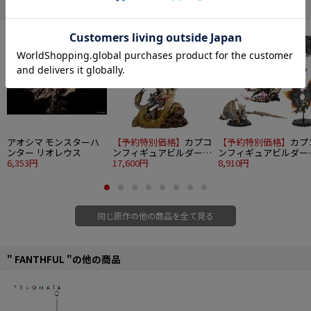
・アイシャ
" MONSTER HUNTER "の他の商品
・フォーン
・カガチン
・レギン
・チロ
・グーニャ
・強化竜ディノバルド
・レウス V
※海外仕入商品の為、多少の箱潰れが発生する可能性がございます。箱潰の交
換は出来かねます。ご了承ください。
アオシマ モンスターハ
【予約特別価格】
カプコ
【予約特別価格】
カプ
ンター リオレウス
ンフィギュアビルダー
ンフィギュアビルダー
■サイズ：約13×13cm
6,353円
クリエイターズモデル
17,600円
モンスターハンター ス
8,910円
■素材：アクリル
千刃竜 セルレギオス
タンダードモデル Plus
©CAPCOM
THE BEST ～Vol. 25・2
～ 6個入り1BOX
同じ原作の他の商品を全て見る
" FANTHFUL "の他の商品