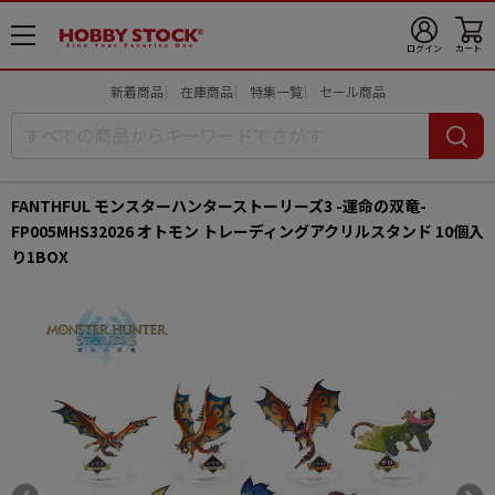
メ
ログイン
カート
ニ
ュ
新着商品
在庫商品
特集一覧
セール商品
ー
開
FANTHFUL モンスターハンターストーリーズ3 -運命の双竜-
FP005MHS32026 オトモン トレーディングアクリルスタンド 10個入
り1BOX