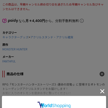
この商品は、早期キャンセル締め切り日を過ぎたため早期キャンセル及びキャ
ンセルはできません。
なら
月々4,400円
から。分割手数料無料
カテゴリー
キャラクターグッズ
>
アクリルスタンド・アクリル雑貨
原作
MONSTER HUNTER
メーカー
FANTHFUL
商品の仕様
RPG『モンスターハンターストーリーズ3 -運命の双竜-』に登場するオトモンの
トレーディングアクリルスタンドをお届けします！
お気に入りのオトモンを是非お手に取ってください！
■ラインアップ
・レウス（2タイプ）