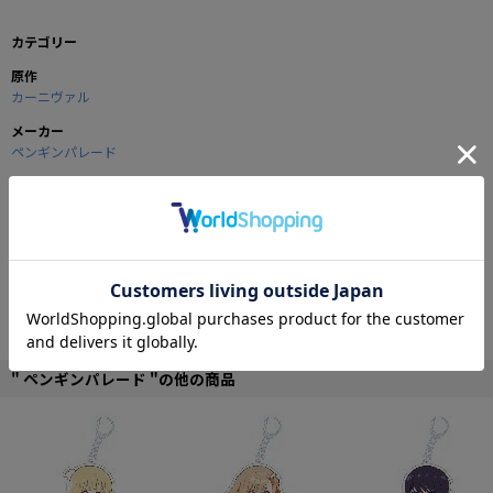
カテゴリー
原作
カーニヴァル
メーカー
ペンギンパレード
商品の仕様
文房具の定番アイテムの下敷きです。
■サイズ：257×182mm（B5サイズ）
©御巫桃也/一迅社・カーニヴァル製作委員会
" ペンギンパレード "の他の商品