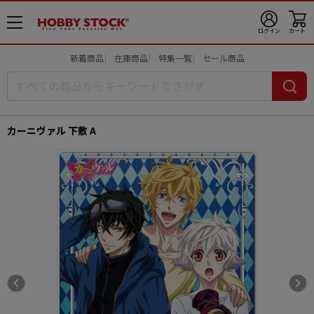
メ
ログイン
カート
ニ
ュ
新着商品
在庫商品
特集一覧
セール商品
ー
開
カーニヴァル 下敷 A