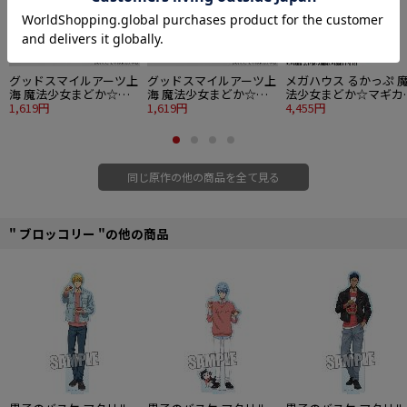
グッドスマイルアーツ上
グッドスマイルアーツ上
メガハウス るかっぷ 
海 魔法少女まどか☆マ
海 魔法少女まどか☆マ
法少女まどか☆マギカ
ギカ Huggy Good Smile
1,619円
ギカ Huggy Good Smile
1,619円
鹿目まどか
4,455円
鹿目まどか
暁美ほむら
同じ原作の他の商品を全て見る
" ブロッコリー "の他の商品