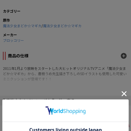
カテゴリー
原作
魔法少女まどか☆マギカ
/
魔法少女まどか☆マギカ
メーカー
ブロッコリー
商品の仕様
2011年1月より放映をスタートした大ヒットオリジナルTVアニメ「魔法少女ま
どか☆マギカ」から、蒼樹うめ先生描き下ろしのSDイラストも使用した可愛い
ミニクッションが登場です！！
■本体サイズ：約15×約15×約5cm
■外生地：ポリエステル
■中身：綿
" 魔法少女まどか☆マギカ "の他の商品
©Magica Quartet/Aniplex・Madoka Partners・MBS