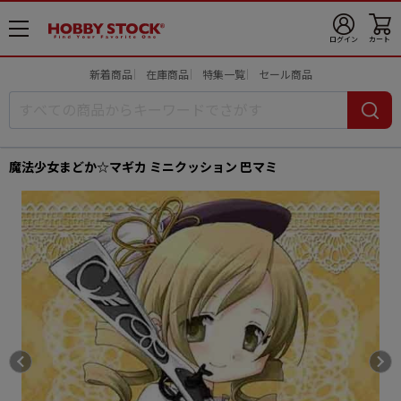
メ
ログイン
カート
ニ
ュ
新着商品
在庫商品
特集一覧
セール商品
ー
開
魔法少女まどか☆マギカ ミニクッション 巴マミ