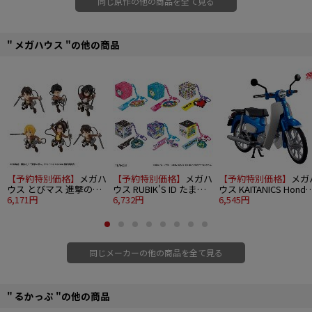
同じ原作の他の商品を全て見る
" メガハウス "の他の商品
【予約特別価格】
メガハ
【予約特別価格】
メガハ
【予約特別価格】
メガ
ウス とびマス 進撃の巨
ウス RUBIK'S ID たまご
ウス KAITANICS Honda
人 6個入り1BOX
6,171円
っち 6個入り1BOX
6,732円
スーパーカブ110 グリ
6,545円
トウェーブブルーメタ
ック
同じメーカーの他の商品を全て見る
" るかっぷ "の他の商品