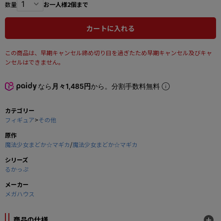
数量
お一人様2個まで
カートに入れる
この商品は、早期キャンセル締め切り日を過ぎたため早期キャンセル及びキャ
ンセルはできません。
なら
月々1,485円
から。分割手数料無料
カテゴリー
フィギュア
>
その他
原作
魔法少女まどか☆マギカ
/
魔法少女まどか☆マギカ
シリーズ
るかっぷ
メーカー
メガハウス
商品の仕様