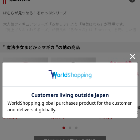
ほむらが見つめる！るかっぷシリーズ
大人気フィギュアシリーズ「るかっぷ」より「暁美ほむら」が登場です。
「見上げ＆おすわりポーズ」が特長の「るかっぷ」は「look up」を元にした造
語で、デスクの上などに飾ったとき、通常のフィギュアと比べて目が合いやす
くなっています。
首は可動で表情をつけて楽しむことができます。
" 魔法少女まどか☆マギカ "の他の商品
同時発売の「鹿目まどか」と一緒に並べるとより世界観が広がります。
■彩色済みフィギュア
■全高：約110mm
©Magica Quartet/Aniplex,Madoka Project
グッドスマイルアーツ上
グッドスマイルアーツ上
メガハウス るかっぷ 
海 魔法少女まどか☆マ
海 魔法少女まどか☆マ
法少女まどか☆マギカ
ギカ Huggy Good Smile
1,619円
ギカ Huggy Good Smile
1,619円
鹿目まどか
4,455円
鹿目まどか
暁美ほむら