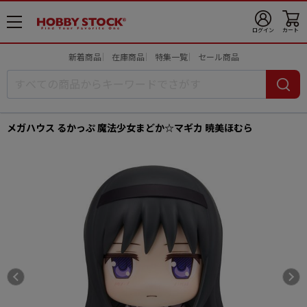
メ
ログイン
カート
ニ
ュ
新着商品
在庫商品
特集一覧
セール商品
ー
開
メガハウス るかっぷ 魔法少女まどか☆マギカ 暁美ほむら