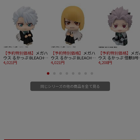
【予約特別価格】
メガハ
【予約特別価格】
メガハ
【予約特別価格】
メガ
ウス るかっぷ BLEACH
ウス るかっぷ BLEACH
ウス るかっぷ 怪獣8号
千年血戦篇 日番谷冬獅
4,021円
千年血戦篇 平子真子
4,021円
鳴海弦 やるきver.
4,208円
郎
同じシリーズの他の商品を全て見る