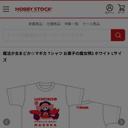
メ
ログイン
カート
ニ
ュ
新着商品
在庫商品
特集一覧
セール商品
ー
開
魔法少女まどか☆マギカ Tシャツ お菓子の魔女柄2 ホワイト Lサイ
ズ