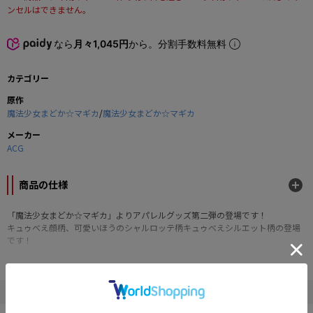
ンセルはできません。
なら
月々1,045円
から。分割手数料無料
カテゴリー
原作
魔法少女まどか☆マギカ
/
魔法少女まどか☆マギカ
メーカー
ACG
商品の仕様
「魔法少女まどか☆マギカ」よりアパレルグッズ第二弾の登場です！
キュゥべえ顔柄、可愛いほうのシャルロッテ柄キュゥべえシルエット柄の登場
です！
■Lサイズ
■綿100％
©Magica Quartet/Aniplex・Madoka Partners・MBS
" 魔法少女まどか☆マギカ "の他の商品