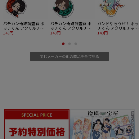
バチカン奇跡調査官 ボ
バチカン奇跡調査官 ボ
バンドやろうぜ！ ボッ
ッチくん アクリルチャ
ッチくん アクリルチャ
チくん アクリルチャー
ーム 平賀・ヨゼフ・庚
143円
ーム ロベルト・ニコラ
143円
ム ミント
143円
ス
同じメーカーの他の商品を全て見る