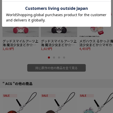
グッドスマイルアーツ上
グッドスマイルアーツ上
メガハウス るかっぷ 
海 魔法少女まどか☆マ
海 魔法少女まどか☆マ
法少女まどか☆マギカ
ギカ Huggy Good Smile
1,619円
ギカ Huggy Good Smile
1,619円
鹿目まどか
4,455円
鹿目まどか
暁美ほむら
同じ原作の他の商品を全て見る
" ACG "の他の商品
SALE
SALE
SALE