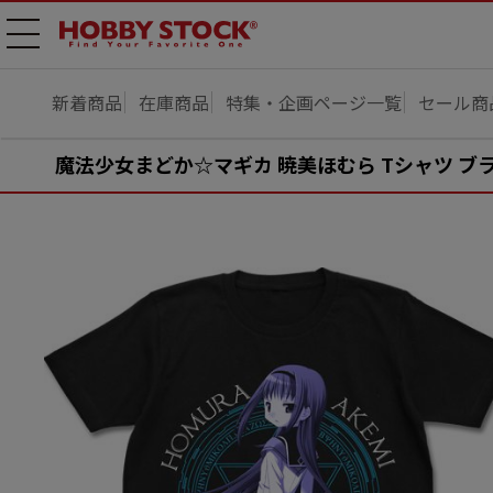
メニ
ュー
開
新着商品
在庫商品
特集・企画ページ一覧
セール商
魔法少女まどか☆マギカ 暁美ほむら Tシャツ ブラ