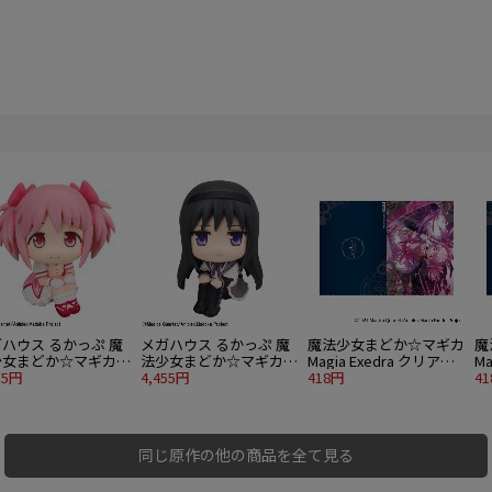
ハウス るかっぷ 魔
メガハウス るかっぷ 魔
魔法少女まどか☆マギカ
魔
少女まどか☆マギカ
法少女まどか☆マギカ
Magia Exedra クリアフ
Ma
目まどか
55円
暁美ほむら
4,455円
ァイル 鹿目まどか
418円
ァ
4
同じ原作の他の商品を全て見る