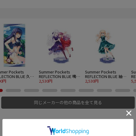
mer Pockets
Summer Pockets
Summer Pockets
Su
LECTION BLUE 久島
REFLECTION BLUE 鳴瀬
REFLECTION BLUE 紬ヴ
RE
120cmビッグタオル
00円
しろは＆加藤うみ アク
2,530円
ェンダース アクリルス
2,530円
ェ
5,
er.
リルスタンド 大 パーテ
タンド 大 パーティード
グ
ィードレスVer.
レスVer.
同じメーカーの他の商品を全て見る