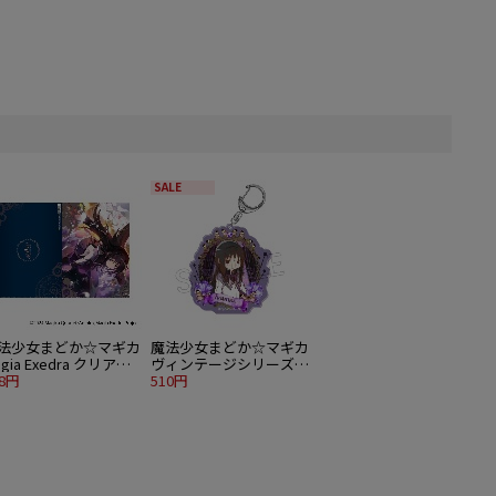
SALE
法少女まどか☆マギカ
魔法少女まどか☆マギカ
gia Exedra クリアフ
ヴィンテージシリーズ
イル 暁美ほむら
18円
アクリルキーホルダー
510円
暁美ほむら