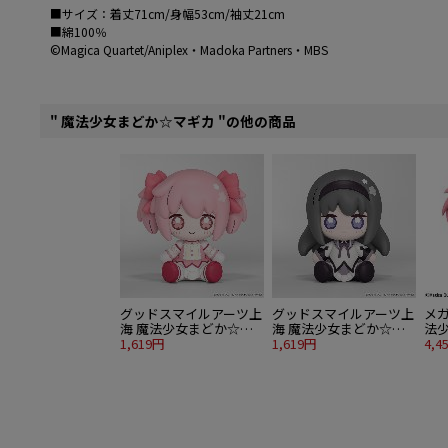
■サイズ：着丈71cm/身幅53cm/袖丈21cm
■綿100％
©Magica Quartet/Aniplex・Madoka Partners・MBS
" 魔法少女まどか☆マギカ "の他の商品
グッドスマイルアーツ上
グッドスマイルアーツ上
メガ
海 魔法少女まどか☆マ
海 魔法少女まどか☆マ
法
ギカ Huggy Good Smile
1,619円
ギカ Huggy Good Smile
1,619円
鹿
4,4
鹿目まどか
暁美ほむら