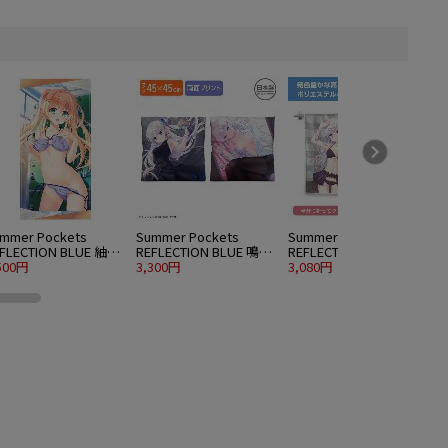
mmer Pockets
Summer Pockets
Summer Pockets
S
FLECTION BLUE 紬ヴ
REFLECTION BLUE 鳴瀬
REFLECTION BLUE 鳴瀬
R
ンダース 120cmビッ
500円
しろは 両面プリントク
3,300円
しろは ハイブリッドフ
3,080円
5
タオル 水着Ver.
ッションカバー
ェイスタオル 水着Ver.
水