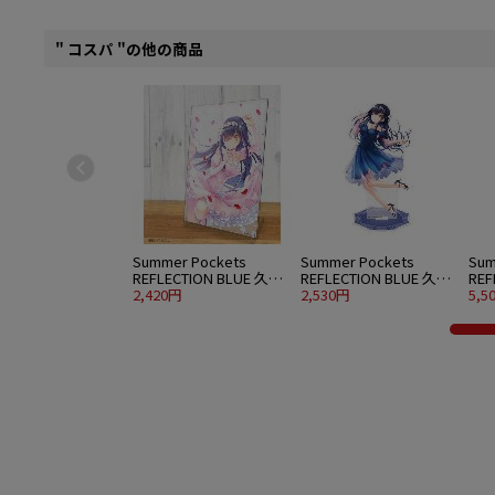
" コスパ "の他の商品
Summer Pockets
Summer Pockets
Sum
REFLECTION BLUE 久島
REFLECTION BLUE 久島
REF
鴎 アクリルアートスタ
2,420円
鴎 アクリルスタンド 大
2,530円
鴎 
5,5
ンド ウエディングVer.
パーティードレスVer.
水着V