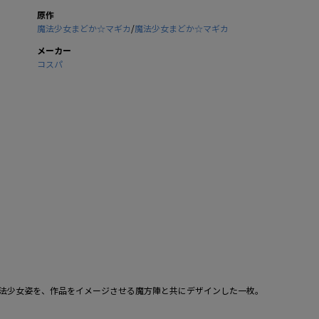
原作
魔法少女まどか☆マギカ
/
魔法少女まどか☆マギカ
メーカー
コスパ
魔法少女姿を、作品をイメージさせる魔方陣と共にデザインした一枚。