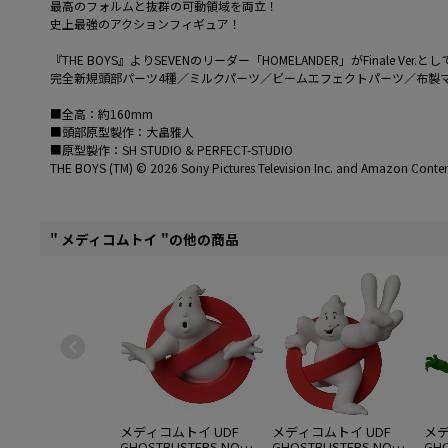
最高のフォルムと抜群の可動領域を両立！
史上最強のアクションフィギュア！
『THE BOYS』よりSEVENのリーダー「HOMELANDER」がFinale Ver.
完全新規頭部パーツ4種／ミルクパーツ／ビームエフェクトパーツ／布製
■全高：約160mm
■頭部原型製作：大畠雅人
■原型製作：SH STUDIO & PERFECT-STUDIO
THE BOYS (TM) © 2026 Sony Pictures Television Inc. and Amazon Content 
" メディコムトイ "の他の商品
メディコムトイ UDF
メディコムトイ UDF
メデ
GHOSTBUSTERS NO
GHOSTBUSTERS NO
GHO