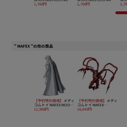
GHOST
1,760円
GHOST 2
1,760円
(GR
1,7
" MAFEX "の他の商品
【予約特別価格】
メディ
【予約特別価格】
メディ
コムトイ MAFEX MOON
コムトイ MAFEX
KNIGHT
11,968円
CARNAGE (Venom: Let
16,643円
There Be Carnage)