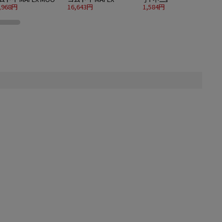
IGHT
,968円
CARNAGE (Venom: Let
16,643円
18 バッティングドラえ
1,584円
1
There Be Carnage)
もん