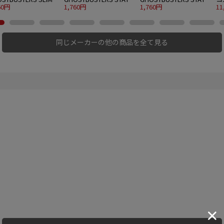
EEN GHOST)
60円
PUFT MARSHMALLOW
1,760円
PUFT MARSHMALLOW
1,760円
KN
11
MAN
MAN “ANGRY FACE"
同じメーカーの他の商品を全て見る