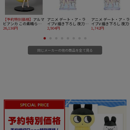
【予約特別価格】
アルマ
アニメ デート・ア・ラ
アニメ デート・ア・ラ
ビアンカ この素晴らし
イブV 描き下ろし 夜刀神
イブV 描き下ろし 夜刀
い世界に爆焔を！ 1/7 め
26,136円
十香 プリンセス玉座ver.
2,904円
十香 プリンセス玉座ver
1,742円
ぐみん ムーンナイトver.
特大アクリルスタンド
BIGアクリルスタンド
同じメーカーの他の商品を全て見る