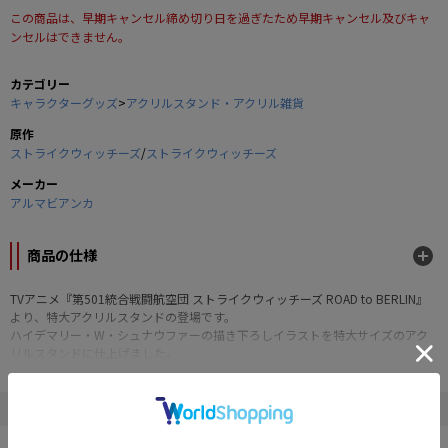
この商品は、早期キャンセル締め切り日を過ぎたため早期キャンセル及びキャ
ンセルはできません。
カテゴリー
キャラクターグッズ
>
アクリルスタンド・アクリル雑貨
原作
ストライクウィッチーズ
/
ストライクウィッチーズ
メーカー
アルマビアンカ
商品の仕様
TVアニメ『第501統合戦闘航空団 ストライクウィッチーズ ROAD to BERLIN』
より、特大アクリルスタンドの登場です。
ハイデマリー・W・シュナウファーの描き下ろしイラストを特大サイズのアク
リルスタンドに仕上げました。
お部屋やデスクまわりなどに飾って、キャラクターとの日常をお楽しみくださ
い。
" ストライクウィッチーズ "の他の商品
■サイズ：本体/約27.2×11.3cm、台座/約9×8.5cm（厚み3mm）
■素材：アクリル