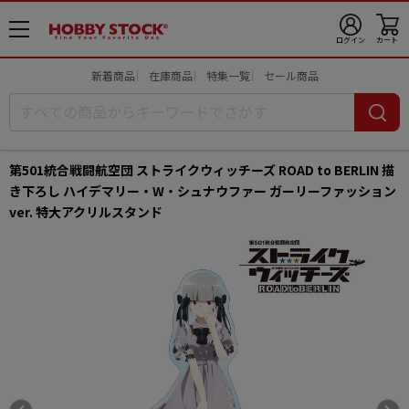
メ
ログイン
カート
ニ
ュ
新着商品
在庫商品
特集一覧
セール商品
ー
開
第501統合戦闘航空団 ストライクウィッチーズ ROAD to BERLIN 描
き下ろし ハイデマリー・W・シュナウファー ガーリーファッション
ver. 特大アクリルスタンド