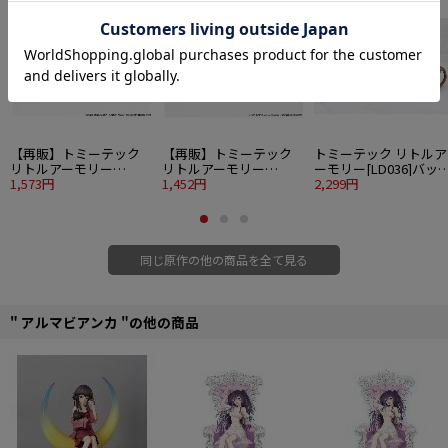
SALE
SALE
SALE
©2020 島田フミカネ・KADOKAWA／第501統合戦闘航空団
【再販】トミーテック
【再販】トミーテック
トミーテック リトルア
リトルアーモリー
リトルアーモリー
ーモリー[LD036]バッ
[LASW05] ストライクウ
1,573円
[LASW06] ストライクウ
1,452円
パックセットAセット
2,299円
ィッチーズROAD to
ィッチーズROAD to
BERLIN M1919A6
BERLIN M1918BAR
同じ原作の他の商品を全て見る
" アルマビアンカ "の他の商品