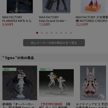
MAX FACTORY
MAX FACTORY
MAX FACTORY 少女発
PLAMATEA MXちゃん
Fate/Grand Order
機 MOTORED CYBORG
9,900円
PLAMATEA シールダー/
7,920円
RUNNER SSX-155c "P
22,320円
マシュ・キリエライト
TRACKER"
〔オルテナウス〕
同じメーカーの他の商品を全て見る
" figma "の他の商品
NEW
NEW
劇場版「オーバーロー
【予約特別価格】
【再
メイドインアビス 烈日
ド」聖王国編 figma アル
販】テーブル美術館
の黄金郷 figma ナナチ