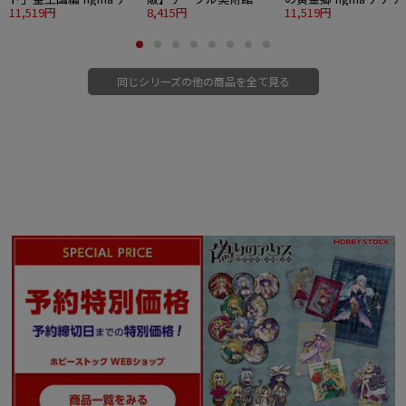
ベド
11,519円
figma 天使像
8,415円
11,519円
同じシリーズの他の商品を全て見る