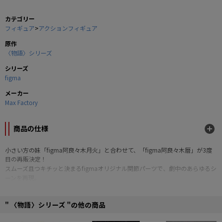
カテゴリー
フィギュア
>
アクションフィギュア
原作
〈物語〉シリーズ
シリーズ
figma
メーカー
Max Factory
商品の仕様
小さい方の妹「figma阿良々木月火」と合わせて、「figma阿良々木暦」が3度
目の再販決定！
スムーズ且つキチッと決まるfigmaオリジナル関節パーツで、劇中のあらゆるシ
ーンを再現。
ジャケットなど要所に軟質素材を使う事で、プロポーションを崩さず可動域を
確保。
" 〈物語〉シリーズ "の他の商品
表情は「通常顔」と「驚き顔」に加え、劇中でよく見せる「ツッコミ顔」をご
用意しました。