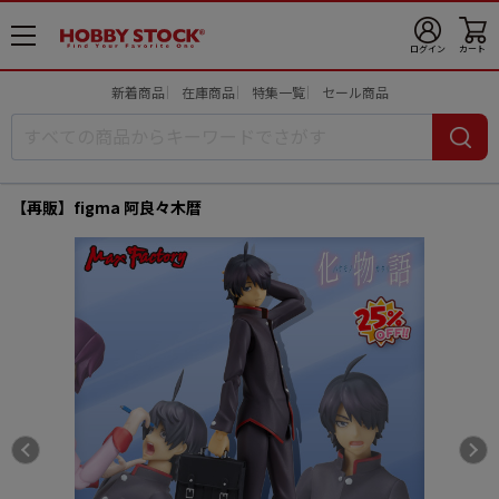
メ
ログイン
カート
ニ
ュ
新着商品
在庫商品
特集一覧
セール商品
ー
開
【再販】figma 阿良々木暦