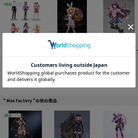
学生カバンや左目が見える交換用「前髪パーツ」の他、バトルシーンを再現で
NEW
きるエフェクトパーツも付属します。
さらに先にご案内した「figma戦場ヶ原ひたぎ」用の鉛筆持ち手もお付けしまし
た。
ひたぎと暦の様々な劇中シーンを再現してお楽しみ下さい。
さまざまなシーンを可能にする可動支柱付きのfigma専用台座が同梱。
VISION 〈物語〉シリー
A・DIMENSION 〈物語〉
グッドスマイルアーツ
※こちらの商品は阿良々木暦のみになります。
ズ CHILLfigg 化物語 6個
シリーズ 1/4 忍野忍 白
海 〈物語〉シリーズ
入り1BOX
16,199円
バニーVer.
26,730円
POP UP PARADE 戦場
7,920円
■ABS＆PVC塗装済み可動フィギュア
原ひたぎ L size
■ノンスケール
■専用台座付属
■全高：約140mm
同じ原作の他の商品を全て見る
■原型制作：マックスファクトリー・浅井真紀
©西尾維新/講談社・アニプレックス・シャフト
" Max Factory "の他の商品
NEW