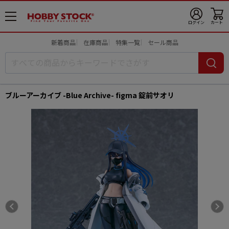
メ
ログイン
カート
ニ
ュ
新着商品
在庫商品
特集一覧
セール商品
ー
開
ブルーアーカイブ -Blue Archive- figma 錠前サオリ