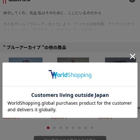
命令してくれ、先生 私はそのために、ここにいるのだから
大人気ゲーム『ブルーアーカイブ』より、アリウス分校所属、アリウススクワ
ッドのリーダー「錠前サオリ」がfigmaになって登場！
・表情パーツ：「微笑顔」「叫び顔」「笑顔」
・オプションパーツ：「アリウス製アサルトライフル」「ピストル」「マス
" ブルーアーカイブ "の他の商品
ク」ほか
■プラスチック製塗装済み可動フィギュア
■ノンスケール
■専用台座付属
■全高：約165mm
■原型制作：田上慶太
■Design・Illust：9ml
© 2027 NEXON Games Co., Ltd. All Rights Reserved.
【再販】グッドスマイル
グッドスマイルアーツ上
ブルーアーカイブ -Blu
アーツ上海 ブルーアー
海 ブルーアーカイブ -
Archive- ねんどろいど
カイブ -Blue Archive-
21,900円
Blue Archive- 1/7 リオ
22,200円
空崎ヒナ（ドレス） べ
3,960円
1/7 ヒナ（水着）
ーしっく