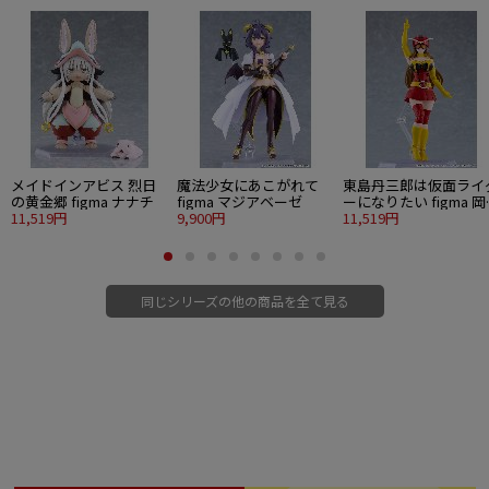
メイドインアビス 烈日
魔法少女にあこがれて
東島丹三郎は仮面ライ
の黄金郷 figma ナナチ
figma マジアベーゼ
ーになりたい figma 
11,519円
9,900円
ユリコ（電波人間タッ
11,519円
ルVer.）
同じシリーズの他の商品を全て見る