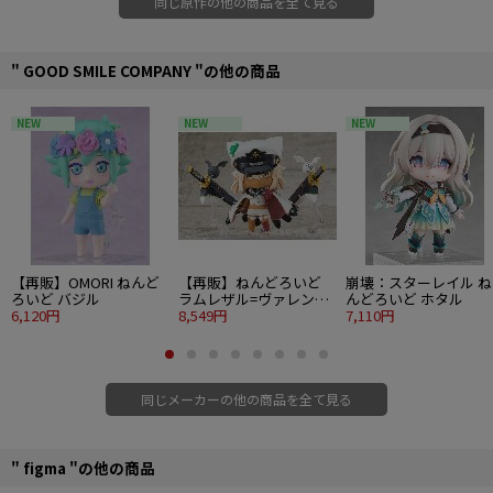
同じ原作の他の商品を全て見る
" GOOD SMILE COMPANY "の他の商品
NEW
NEW
NEW
【再販】OMORI ねんど
【再販】ねんどろいど
崩壊：スターレイル ね
ろいど バジル
ラムレザル=ヴァレンタ
んどろいど ホタル
6,120円
イン
8,549円
7,110円
同じメーカーの他の商品を全て見る
" figma "の他の商品