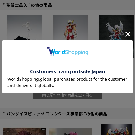
" 聖闘士星矢 "の他の商品
■セット内容
・素体フィギュア
・アーマー一式
・オブジェ用パーツ
©車田正美/集英社･東映アニメーション
【再販】聖闘士聖衣神話
【再販】聖闘士聖衣神話
Figuarts Zero Touche
EX 聖闘士聖衣神話EX台
ペガサス星矢 初期青銅
Metallique ペガサス
座
2,200円
聖衣 リバイバル版
13,200円
(初期青銅聖衣)
21,505円
同じ原作の他の商品を全て見る
" バンダイスピリッツ コレクターズ事業部 "の他の商品