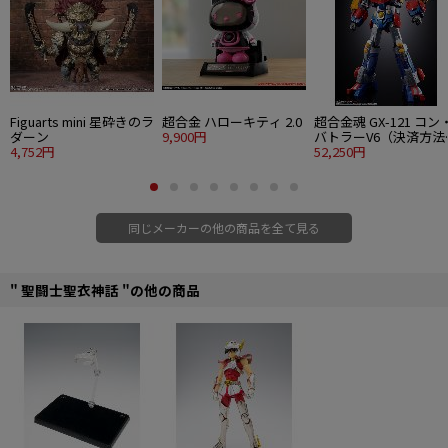
Figuarts mini 星砕きのラ
超合金 ハローキティ 2.0
超合金魂 GX-121 コン
ダーン
9,900円
バトラーV6（決済方法
4,752円
定販売）
52,250円
同じメーカーの他の商品を全て見る
" 聖闘士聖衣神話 "の他の商品