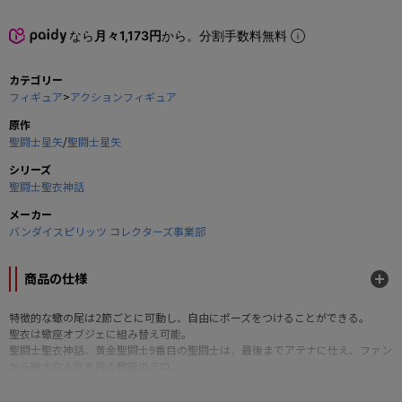
なら
月々1,173円
から。分割手数料無料
カテゴリー
フィギュア
>
アクションフィギュア
原作
聖闘士星矢
/
聖闘士星矢
シリーズ
聖闘士聖衣神話
メーカー
バンダイスピリッツ コレクターズ事業部
商品の仕様
特徴的な蠍の尾は2節ごとに可動し、自由にポーズをつけることができる。
聖衣は蠍座オブジェに組み替え可能。
聖闘士聖衣神話、黄金聖闘士9番目の聖闘士は、最後までアテナに仕え、ファン
から絶大な人気を誇る蠍座のミロ。
クロスはオブジェ形態に組替え可能。
放て！禁断の秘技、アテナエクスクラメーション！！