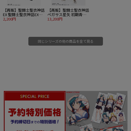
【再販】聖闘士聖衣神話
【再販】聖闘士聖衣神話
EX 聖闘士聖衣神話EX台
ペガサス星矢 初期青銅
座
2,200円
聖衣 リバイバル版
13,200円
同じシリーズの他の商品を全て見る