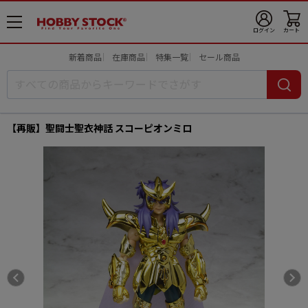
メ
ログイン
カート
ニ
ュ
新着商品
在庫商品
特集一覧
セール商品
ー
開
【再販】聖闘士聖衣神話 スコーピオンミロ