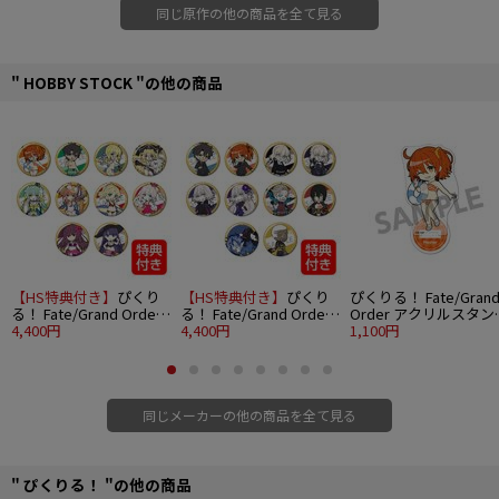
同じ原作の他の商品を全て見る
" HOBBY STOCK "の他の商品
【HS特典付き】
ぴくり
【HS特典付き】
ぴくり
ぴくりる！ Fate/Gran
る！ Fate/Grand Order
る！ Fate/Grand Order
Order アクリルスタン
トレーディング缶バッジ
4,400円
トレーディング缶バッジ
4,400円
vol.7 マスター/主人公
1,100円
vol.7 10個入りBOX
vol.8 10個入りBOX
(女)魔術礼装ブリリア
トサマーver.
同じメーカーの他の商品を全て見る
" ぴくりる！ "の他の商品