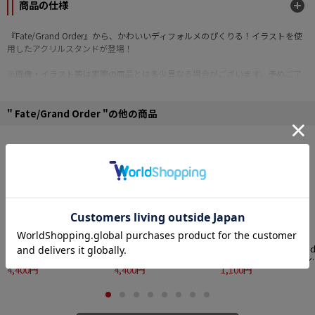
商品の仕様
『Fate/Grand Order』から、かわいいディフォルメのぴくりる！イラストを使
用したアクリルスタンドが登場！
※画像・イラスト等は実際の商品とは多少異なる場合がございます、予めご了
承下さい。
■サイズ：縦約89mm×横約86mm キャラクターによって多少異なります。
" Fate/Grand Order "の他の商品
■素材：アクリル
■付属品：台座
©TYPE-MOON / FGO PROJECT
【HS特典付き】
ぴくり
【HS特典付き】
ぴくり
ぴくりる！ Fate/Gran
る！ Fate/Grand Order
る！ Fate/Grand Order
Order アクリルスタン
トレーディング缶バッジ
4,400円
トレーディング缶バッジ
4,400円
vol.7 マスター/主人公
1,100円
vol.7 10個入りBOX
vol.8 10個入りBOX
(女)魔術礼装ブリリア
トサマーver.