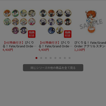
【HS特典付き】
ぴくり
【HS特典付き】
ぴくり
ぴくりる！ Fate/Gran
る！ Fate/Grand Order
る！ Fate/Grand Order
Order アクリルスタン
トレーディング缶バッジ
4,400円
トレーディング缶バッジ
4,400円
vol.7 マスター/主人公
1,100円
vol.7 10個入りBOX
vol.8 10個入りBOX
(女)魔術礼装ブリリア
トサマーver.
同じシリーズの他の商品を全て見る